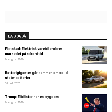
LÆS OGSÅ
Pletskud: Elektrisk varebil erobrer
markedet på rekordtid
6. august 2026
Batterigiganter går sammen om solid
state-batterier
31. juli 2026
Trump: Elbilister har en ‘sygdom’
6. august 2026