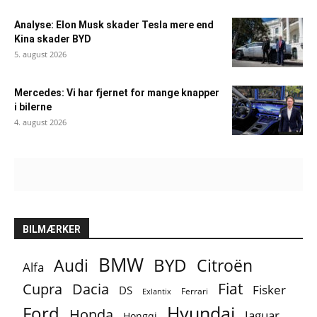
Analyse: Elon Musk skader Tesla mere end
Kina skader BYD
5. august 2026
Mercedes: Vi har fjernet for mange knapper
i bilerne
4. august 2026
BILMÆRKER
BMW
BYD
Audi
Citroën
Alfa
Fiat
Cupra
Dacia
Fisker
DS
Ferrari
Exlantix
Ford
Hyundai
Honda
Jaguar
Hongqi