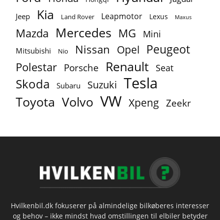
Kia
Leapmotor
Jeep
Lexus
Land Rover
Maxus
Mercedes
MG
Mazda
Mini
Peugeot
Nissan
Opel
Mitsubishi
Nio
Renault
Polestar
Porsche
Seat
Tesla
Skoda
Suzuki
Subaru
VW
Toyota
Volvo
Xpeng
Zeekr
Hvilkenbil.dk fokuserer på almindelige bilkøberes interesser
og behov – ikke mindst hvad omstillingen til elbiler betyder