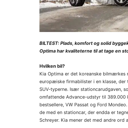
BILTEST: Plads, komfort og solid byggekv
Optima har kvaliteterne til at tage en st
Hvilken bil?
Kia Optima er det koreanske bilmærkes 
europæiske firmabilister i en klasse, de
SUV-typerne. Især stationcarudgaven, som
omfattende Advance-udstyr til 389.000 kr
bestsellere, VW Passat og Ford Mondeo. D
de med en stationcar, der endda er tegne
Schreyer. Kia mener det med andre ord a