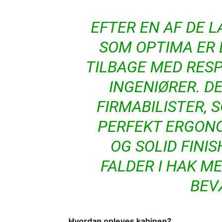
EFTER EN AF DE 
SOM OPTIMA ER B
TILBAGE MED RES
INGENIØRER. D
FIRMABILISTER,
PERFEKT ERGONO
OG SOLID FINIS
FALDER I HAK M
BEV
Hvordan opleves kabinen?