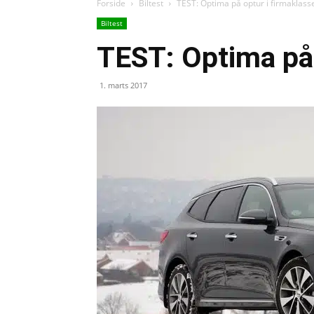
Forside
Biltest
TEST: Optima på optur i firmaklass
Biltest
TEST: Optima på 
1. marts 2017