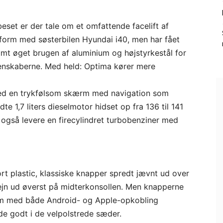
beset er der tale om et omfattende facelift af
form med søsterbilen Hyundai i40, men har fået
mt øget brugen af aluminium og højstyrkestål for
enskaberne. Med held: Optima kører mere
med en trykfølsom skærm med navigation som
e 1,7 liters dieselmotor hidset op fra 136 til 141
u også levere en firecylindret turbobenziner med
ort plastic, klassiske knapper spredt jævnt ud over
lejn ud øverst på midterkonsollen. Men knapperne
rm med både Android- og Apple-opkobling
nde godt i de velpolstrede sæder.