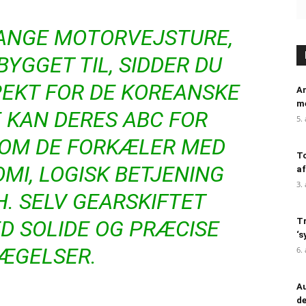
LANGE MOTORVEJSTURE,
YGGET TIL, SIDDER DU
PEKT FOR DE KOREANSKE
An
me
E KAN DERES ABC FOR
5.
 SOM DE FORKÆLER MED
To
MI, LOGISK BETJENING
af
3.
H. SELV GEARSKIFTET
ED SOLIDE OG PRÆCISE
Tr
‘s
ÆGELSER.
6.
Au
de