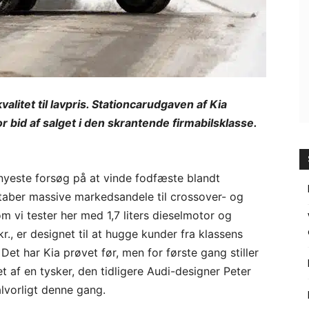
alitet til lavpris. Stationcarudgaven af Kia
or bid af salget i den skrantende firmabilsklasse.
nyeste forsøg på at vinde fodfæste blandt
r taber massive markedsandele til crossover- og
 vi tester her med 1,7 liters dieselmotor og
., er designet til at hugge kunder fra klassens
et har Kia prøvet før, men for første gang stiller
t af en tysker, den tidligere Audi-designer Peter
lvorligt denne gang.