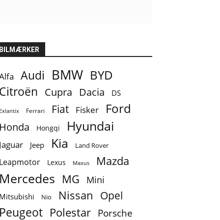
BILMÆRKER
BMW
BYD
Audi
Alfa
Citroën
Cupra
Dacia
DS
Ford
Fiat
Fisker
Ferrari
Exlantix
Hyundai
Honda
Hongqi
Kia
Jaguar
Jeep
Land Rover
Mazda
Leapmotor
Lexus
Maxus
Mercedes
MG
Mini
Nissan
Opel
Mitsubishi
Nio
Peugeot
Polestar
Porsche