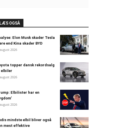
LÆS OGSÅ
alyse: Elon Musk skader Tesla
re end Kina skader BYD
 august 2026
yota topper dansk rekordsalg
 elbiler
 august 2026
ump: Elbilister har en
ygdom’
 august 2026
dis mindste elbil bliver også
n mest effektive