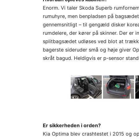
Enorm. Vi taler Skoda Superb rumfornem
rumuhyre, men benpladsen på bagsædet 
gennemsnitligt – til gengæld disker kor
rumdelere, der kører på skinner. Der er 
splitbagsædet udløses ved blot at trække
bagerste sideruder små og høje giver Op
skråt bagud. Heldigvis er p-sensor stand
Er sikkerheden i orden?
Kia Optima blev crashtestet i 2015 og op