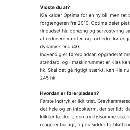
Vidste du at?
Kia kalder Optima for en ny bil, men ret 
forgængeren fra 2010. Optima deler plat
finpudset hjulophæng og servostyring sa
at reducere vægten og forbedre køreeg
dynamisk end i40.
Indvendig er førerpladsen opgraderet 
standard, og i maskinrummet er Kias kendt
hk. Skal det gå rigtigt stærkt, kan Kia n
245 hk.
Hvordan er førerpladsen?
Første indtryk er lidt trist. Gravkammers
det hele og en infoskærm, der ser lidt k
klikker lækkert, den trykfølsomme skæ
reagerer hurtigt, og du sidder forbløffe