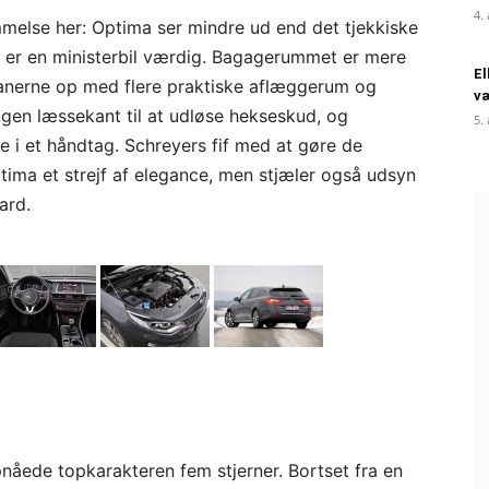
4.
melse her: Optima ser mindre ud end det tjekkiske
er en ministerbil værdig. Bagagerummet er mere
El
eanerne op med flere praktiske aflæggerum og
væ
ingen læssekant til at udløse hekseskud, og
5.
 i et håndtag. Schreyers fif med at gøre de
tima et strejf af elegance, men stjæler også udsyn
ard.
nåede topkarakteren fem stjerner. Bortset fra en