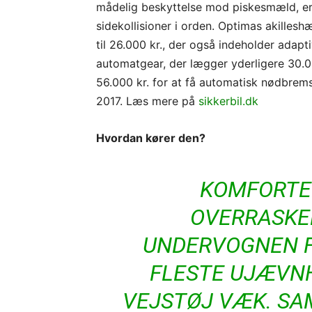
mådelig beskyttelse mod piskesmæld, er
sidekollisioner i orden. Optimas akilles
til 26.000 kr., der også indeholder adapt
automatgear, der lægger yderligere 30.00
56.000 kr. for at få automatisk nødbrems
2017. Læs mere på
sikkerbil.dk
Hvordan kører den?
KOMFORTE
OVERRASKEL
UNDERVOGNEN FI
FLESTE UJÆVN
VEJSTØJ VÆK. S