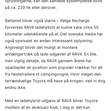
oplysningerne, kan den samlede systemydelse blive
på ca. 220 hk eller derover.
Batteriet bliver også større – ifølge Recharge
forventes RAV4 ladehybrid at kunne køre cirka 50
kilometer udelukkende på el. Det svenske medie har
også opsnuset en anden interessant oplysning:
Angiveligt bliver det muligt at montere
anhængertræk på lade-udgaven af RAV4. En lille,
men vigtig detalje, da RAV4 gennem årene har
oparbejdet en position som populær trækker for alt
fra hestetrailere til campingvogne. Hvor meget den
terrænduelige Toyota må have på krogen, ved vi dog
endnu ikke.
Med en ladehybrid-udgave af RAV4 bliver Toyota
medlem af en eksklusiv klub. I dag er det kun