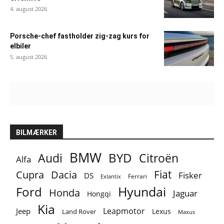
4. august 2026
Porsche-chef fastholder zig-zag kurs for
elbiler
5. august 2026
BILMÆRKER
BMW
BYD
Audi
Citroën
Alfa
Fiat
Cupra
Dacia
Fisker
DS
Ferrari
Exlantix
Ford
Hyundai
Honda
Jaguar
Hongqi
Kia
Leapmotor
Jeep
Lexus
Land Rover
Maxus