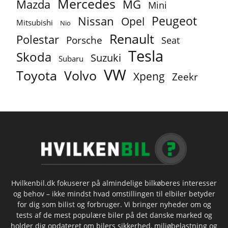
Mercedes
MG
Mazda
Mini
Peugeot
Nissan
Opel
Mitsubishi
Nio
Renault
Polestar
Porsche
Seat
Tesla
Skoda
Suzuki
Subaru
VW
Toyota
Volvo
Xpeng
Zeekr
Hvilkenbil.dk fokuserer på almindelige bilkøberes interesser
og behov – ikke mindst hvad omstillingen til elbiler betyder
for dig som bilist og forbruger. Vi bringer nyheder om og
tests af de mest populære biler på det danske marked og
holder dig opdateret om bilers sikkerhed, miljøbelastning og