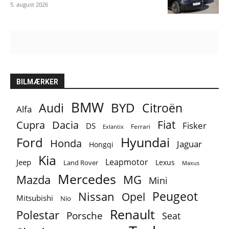
5. august 2026
BILMÆRKER
BMW
BYD
Audi
Citroën
Alfa
Fiat
Cupra
Dacia
Fisker
DS
Ferrari
Exlantix
Ford
Hyundai
Honda
Jaguar
Hongqi
Kia
Leapmotor
Jeep
Lexus
Land Rover
Maxus
Mercedes
MG
Mazda
Mini
Peugeot
Nissan
Opel
Mitsubishi
Nio
Renault
Polestar
Porsche
Seat