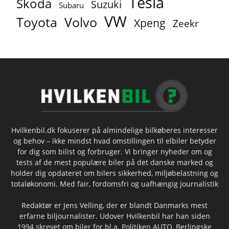
Tesla
Skoda
Suzuki
Subaru
VW
Toyota
Volvo
Xpeng
Zeekr
Hvilkenbil.dk fokuserer på almindelige bilkøberes interesser
og behov – ikke mindst hvad omstillingen til elbiler betyder
for dig som bilist og forbruger. Vi bringer nyheder om og
tests af de mest populære biler på det danske marked og
holder dig opdateret om bilers sikkerhed, miljøbelastning og
totaløkonomi. Med fair, fordomsfri og uafhængig journalistik
Redaktør er Jens Velling, der er blandt Danmarks mest
erfarne biljournalister. Udover Hvilkenbil har han siden
1994 skrevet om biler for bl.a. Politiken AUTO, Berlingske