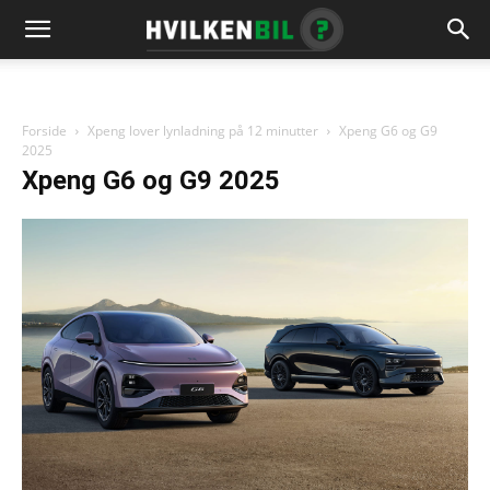
Forside
Xpeng lover lynladning på 12 minutter
Xpeng G6 og G9
2025
Xpeng G6 og G9 2025