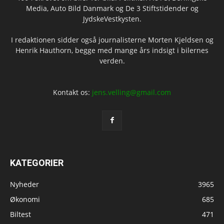
Media, Auto Bild Danmark og De 3 Stiftstidender og
JydskeVestkysten.
I redaktionen sidder også journalisterne Morten Kjeldsen og
Henrik Hauthorn, begge med mange års indsigt i bilernes
verden.
Kontakt os:
jens.velling@gmail.com
KATEGORIER
Nyheder
3965
Økonomi
685
Biltest
471