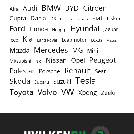
BMW
BYD
Audi
Citroën
Alfa
Fiat
Cupra
Dacia
Fisker
DS
Ferrari
Exlantix
Ford
Hyundai
Honda
Jaguar
Hongqi
Kia
Leapmotor
Jeep
Lexus
Land Rover
Maxus
Mercedes
MG
Mazda
Mini
Peugeot
Nissan
Opel
Mitsubishi
Nio
Renault
Polestar
Porsche
Seat
Tesla
Skoda
Suzuki
Subaru
VW
Toyota
Volvo
Xpeng
Zeekr