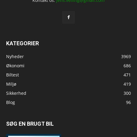
Kontakt os:
jens.velling@gmail.com
KATEGORIER
Nyheder
3969
Økonomi
686
Biltest
471
Miljø
419
Sikkerhed
300
Blog
96
SØG EN BRUGT BIL