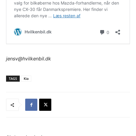
jensv@hvilkenbil.dk
TAGS
Kia