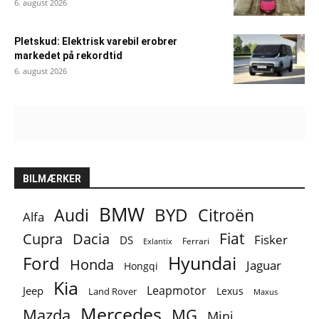
6. august 2026
Pletskud: Elektrisk varebil erobrer
markedet på rekordtid
6. august 2026
BILMÆRKER
BMW
BYD
Audi
Citroën
Alfa
Fiat
Cupra
Dacia
Fisker
DS
Ferrari
Exlantix
Ford
Hyundai
Honda
Jaguar
Hongqi
Kia
Leapmotor
Jeep
Lexus
Land Rover
Maxus
Mercedes
MG
Mazda
Mini