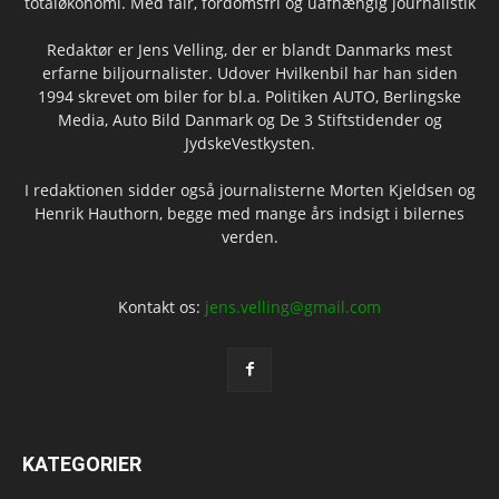
totaløkonomi. Med fair, fordomsfri og uafhængig journalistik
Redaktør er Jens Velling, der er blandt Danmarks mest
erfarne biljournalister. Udover Hvilkenbil har han siden
1994 skrevet om biler for bl.a. Politiken AUTO, Berlingske
Media, Auto Bild Danmark og De 3 Stiftstidender og
JydskeVestkysten.
I redaktionen sidder også journalisterne Morten Kjeldsen og
Henrik Hauthorn, begge med mange års indsigt i bilernes
verden.
Kontakt os:
jens.velling@gmail.com
KATEGORIER