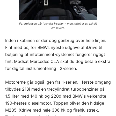
Førerpladsen går igen fra 1-serien - men loftet er en enkelt
cm lavere.
Inden i kabinen er der dog genbrug over hele linjen.
Fint med os, for BMWs nyeste udgave af iDrive til
betjening af infotainment-systemet fungerer rigtigt
fint. Modsat Mercedes CLA skal du dog betale ekstra
for digital instrumentering i 2-serien.
Motorerne går også igen fra 1-serien. I første omgang
tilbydes 218i med en trecylindret turbobenziner på
1,5 liter med 140 hk og 220d med BMW's velkendte
190-hestes dieselmotor. Toppen bliver den hidsige
M235i Xdrive med hele 306 hk og firehjulstræk.