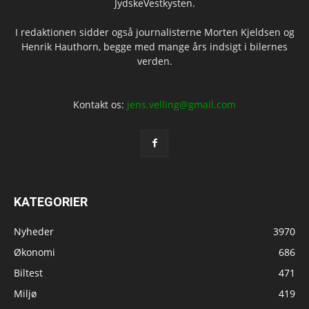
JydskeVestkysten.
I redaktionen sidder også journalisterne Morten Kjeldsen og
Henrik Hauthorn, begge med mange års indsigt i bilernes
verden.
Kontakt os:
jens.velling@gmail.com
KATEGORIER
Nyheder
3970
Økonomi
686
Biltest
471
Miljø
419