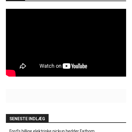
SENESTE INDLÆG
Ford’s billige elektriske pickup hedder Fathom