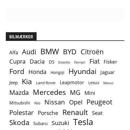
BILMÆRKER
BMW
BYD
Audi
Citroën
Alfa
Fiat
Cupra
Dacia
Fisker
DS
Ferrari
Exlantix
Ford
Hyundai
Honda
Jaguar
Hongqi
Kia
Leapmotor
Jeep
Lexus
Land Rover
Maxus
Mercedes
MG
Mazda
Mini
Peugeot
Nissan
Opel
Mitsubishi
Nio
Renault
Polestar
Porsche
Seat
Tesla
Skoda
Suzuki
Subaru