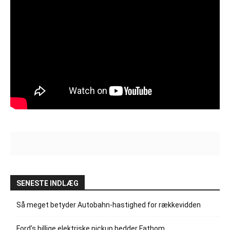
SENESTE INDLÆG
Så meget betyder Autobahn-hastighed for rækkevidden
Ford’s billige elektriske pickup hedder Fathom