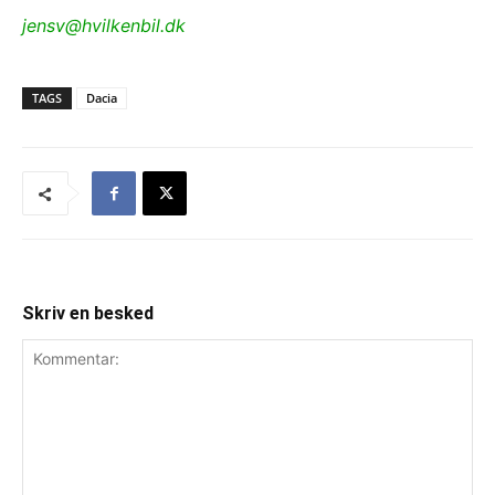
jensv@hvilkenbil.dk
TAGS
Dacia
Skriv en besked