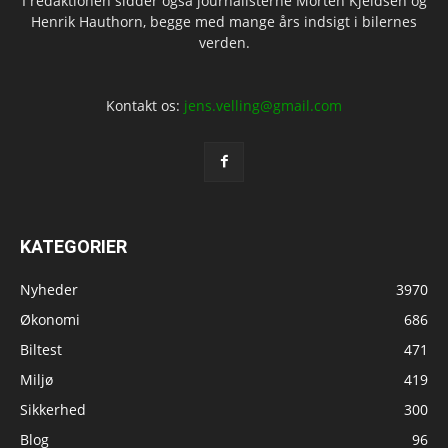
I redaktionen sidder også journalisterne Morten Kjeldsen og
Henrik Hauthorn, begge med mange års indsigt i bilernes
verden.
Kontakt os:
jens.velling@gmail.com
KATEGORIER
Nyheder
3970
Økonomi
686
Biltest
471
Miljø
419
Sikkerhed
300
Blog
96