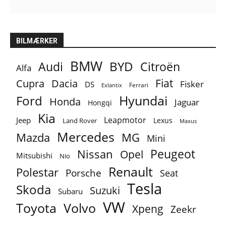
BILMÆRKER
BMW
BYD
Audi
Citroën
Alfa
Fiat
Cupra
Dacia
Fisker
DS
Ferrari
Exlantix
Ford
Hyundai
Honda
Jaguar
Hongqi
Kia
Leapmotor
Jeep
Lexus
Land Rover
Maxus
Mercedes
MG
Mazda
Mini
Peugeot
Nissan
Opel
Mitsubishi
Nio
Renault
Polestar
Porsche
Seat
Tesla
Skoda
Suzuki
Subaru
VW
Toyota
Volvo
Xpeng
Zeekr