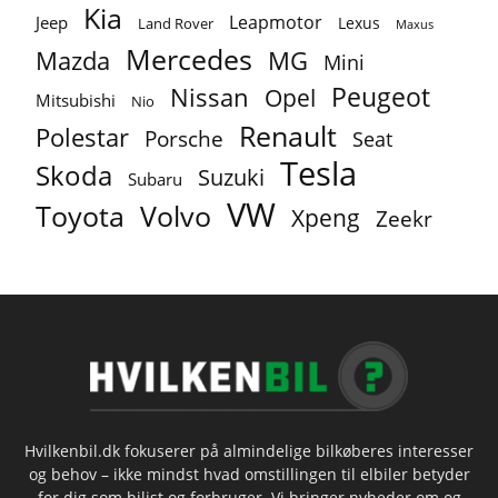
Kia
Leapmotor
Jeep
Lexus
Land Rover
Maxus
Mercedes
MG
Mazda
Mini
Peugeot
Nissan
Opel
Mitsubishi
Nio
Renault
Polestar
Porsche
Seat
Tesla
Skoda
Suzuki
Subaru
VW
Toyota
Volvo
Xpeng
Zeekr
Hvilkenbil.dk fokuserer på almindelige bilkøberes interesser
og behov – ikke mindst hvad omstillingen til elbiler betyder
for dig som bilist og forbruger. Vi bringer nyheder om og