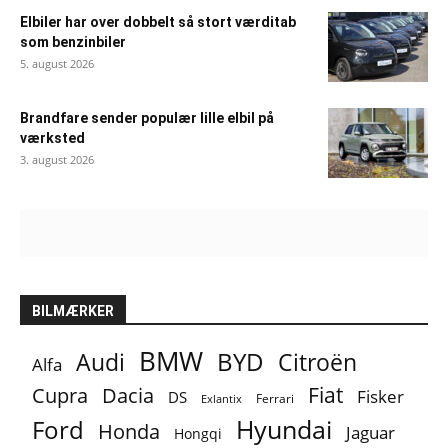
Elbiler har over dobbelt så stort værditab
som benzinbiler
5. august 2026
Brandfare sender populær lille elbil på
værksted
3. august 2026
BILMÆRKER
BMW
BYD
Audi
Citroën
Alfa
Fiat
Cupra
Dacia
Fisker
DS
Ferrari
Exlantix
Ford
Hyundai
Honda
Jaguar
Hongqi