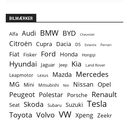
BILMÆRKER
BMW
BYD
Audi
Alfa
Chevrolet
Citroën
Cupra
Dacia
DS
Ferrari
Exlantix
Ford
Fiat
Honda
Fisker
Hongqi
Hyundai
Kia
Jaguar
Jeep
Land Rover
Mercedes
Mazda
Leapmotor
Lexus
MG
Nissan
Opel
Mini
Mitsubishi
Nio
Renault
Peugeot
Polestar
Porsche
Tesla
Skoda
Suzuki
Seat
Subaru
VW
Toyota
Volvo
Xpeng
Zeekr