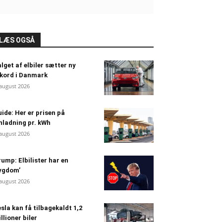
LÆS OGSÅ
lget af elbiler sætter ny
kord i Danmark
 august 2026
ide: Her er prisen på
nladning pr. kWh
 august 2026
ump: Elbilister har en
ygdom’
 august 2026
sla kan få tilbagekaldt 1,2
llioner biler