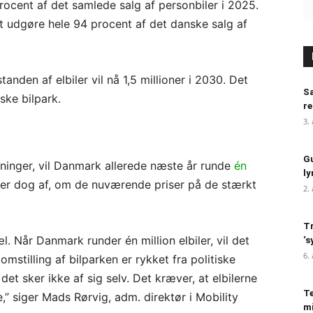
rocent af det samlede salg af personbiler i 2025.
 at udgøre hele 94 procent af det danske salg af
anden af elbiler vil nå 1,5 millioner i 2030. Det
Sa
nske bilpark.
re
3.
Gu
vninger, vil Danmark allerede næste år runde
én
ly
er dog af, om de nuværende priser på de stærkt
2.
Tr
l. Når Danmark runder én million elbiler, vil det
‘s
6.
mstilling af bilparken er rykket fra politiske
det sker ikke af sig selv. Det kræver, at elbilerne
Te
e,” siger Mads Rørvig, adm. direktør i Mobility
mi