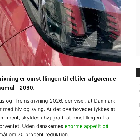
ivning er omstillingen til elbiler afgørende
imamål i 2030.
us og -fremskrivning 2026, der viser, at Danmark
ver med hiv og sving. At det overhovedet lykkes at
ocent, skyldes i høj grad, at omstillingen fra
nd forventet. Uden danskernes
enorme appetit på
amål om 70 procent reduktion.