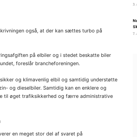
3.
Nu
S
skrivningen også, at der kan sættes turbo på
7.
ingsafgiften på elbiler og i stedet beskatte biler
fundet, foreslår brancheforeningen.
, sikker og klimavenlig elbil og samtidig understøtte
zin- og dieselbiler. Samtidig kan en enklere og
til øget trafiksikkerhed og færre administrative
n
everer en meget stor del af svaret på