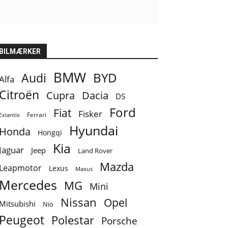
BILMÆRKER
BMW
BYD
Audi
Alfa
Citroën
Cupra
Dacia
DS
Ford
Fiat
Fisker
Ferrari
Exlantix
Hyundai
Honda
Hongqi
Kia
Jaguar
Jeep
Land Rover
Mazda
Leapmotor
Lexus
Maxus
Mercedes
MG
Mini
Nissan
Opel
Mitsubishi
Nio
Peugeot
Polestar
Porsche