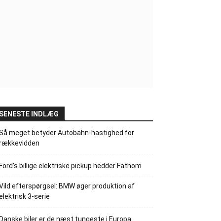
SENESTE INDLÆG
Så meget betyder Autobahn-hastighed for
rækkevidden
Ford’s billige elektriske pickup hedder Fathom
Vild efterspørgsel: BMW øger produktion af
elektrisk 3-serie
Danske biler er de næst tungeste i Europa