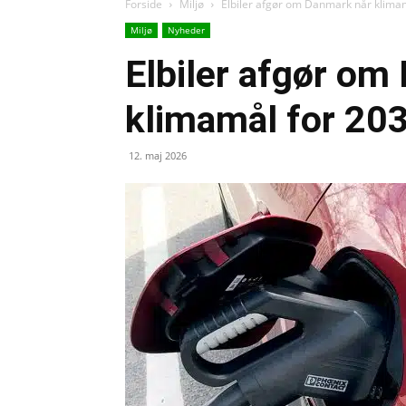
Forside
Miljø
Elbiler afgør om Danmark når klima
Miljø
Nyheder
Elbiler afgør om
klimamål for 20
12. maj 2026