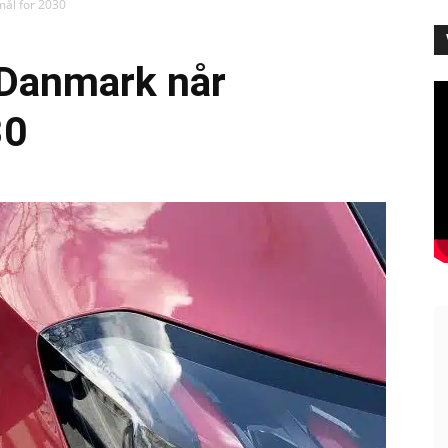
mål for 2030
 Danmark når
30