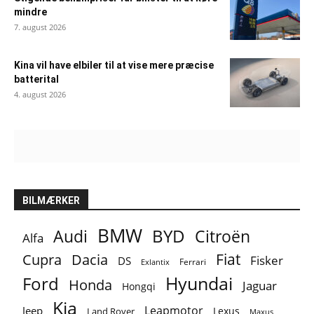
mindre
7. august 2026
Kina vil have elbiler til at vise mere præcise
batterital
4. august 2026
BILMÆRKER
BMW
BYD
Audi
Citroën
Alfa
Fiat
Cupra
Dacia
Fisker
DS
Ferrari
Exlantix
Ford
Hyundai
Honda
Jaguar
Hongqi
Kia
Leapmotor
Jeep
Lexus
Land Rover
Maxus