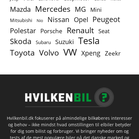
Mercedes
MG
Mazda
Mini
Peugeot
Nissan
Opel
Mitsubishi
Nio
Renault
Polestar
Porsche
Seat
Tesla
Skoda
Suzuki
Subaru
VW
Toyota
Volvo
Xpeng
Zeekr
Hvilkenbil.dk fokuserer på almindelige bilkøberes interesser
og behov – ikke mindst hvad omstillingen til elbiler betyder
for dig som bilist og forbruger. Vi bringer nyheder om og
tests af de mest populære biler på det danske marked og