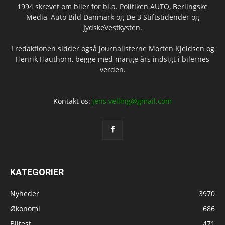
1994 skrevet om biler for bl.a. Politiken AUTO, Berlingske
Media, Auto Bild Danmark og De 3 Stiftstidender og
JydskeVestkysten.
I redaktionen sidder også journalisterne Morten Kjeldsen og
Henrik Hauthorn, begge med mange års indsigt i bilernes
verden.
Kontakt os:
jens.velling@gmail.com
KATEGORIER
Nyheder
3970
Økonomi
686
Biltest
471