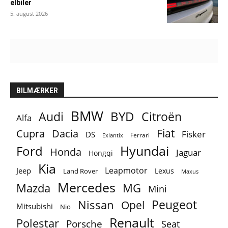
elbiler
5. august 2026
BILMÆRKER
BMW
BYD
Audi
Citroën
Alfa
Fiat
Cupra
Dacia
Fisker
DS
Ferrari
Exlantix
Ford
Hyundai
Honda
Jaguar
Hongqi
Kia
Leapmotor
Jeep
Lexus
Land Rover
Maxus
Mercedes
MG
Mazda
Mini
Peugeot
Nissan
Opel
Mitsubishi
Nio
Renault
Polestar
Porsche
Seat