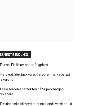
SENESTE INDLÆG
Trump: Elbilister har en ‘sygdom’
Pletskud: Elektrisk varebil erobrer markedet på
rekordtid
Tesla fordobler effekten på Supercharger-
lynladere
Tre kinesiske bilmærker er nu blandt verdens 10