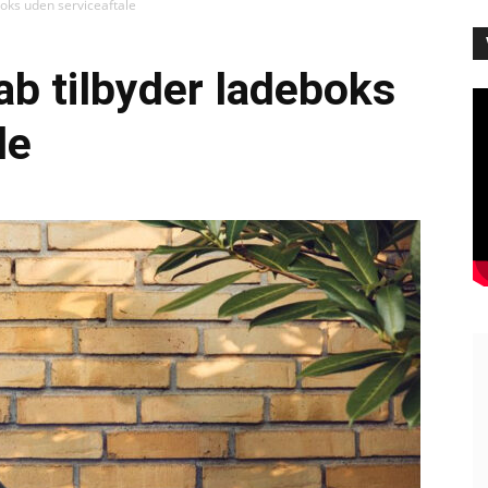
boks uden serviceaftale
ab tilbyder ladeboks
le