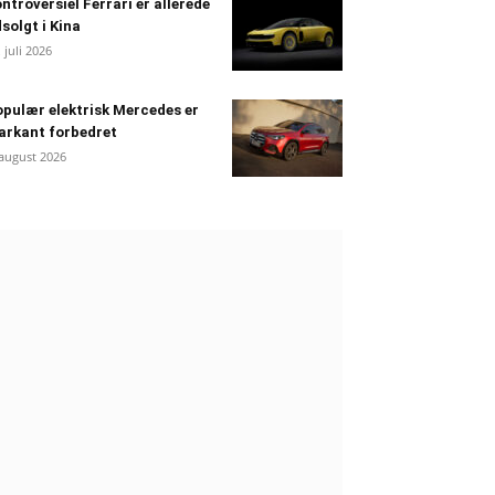
ntroversiel Ferrari er allerede
solgt i Kina
. juli 2026
pulær elektrisk Mercedes er
arkant forbedret
 august 2026