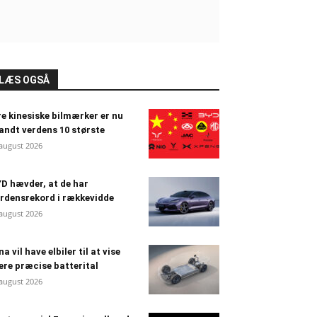
LÆS OGSÅ
e kinesiske bilmærker er nu
andt verdens 10 største
 august 2026
D hævder, at de har
rdensrekord i rækkevidde
 august 2026
na vil have elbiler til at vise
re præcise batterital
 august 2026