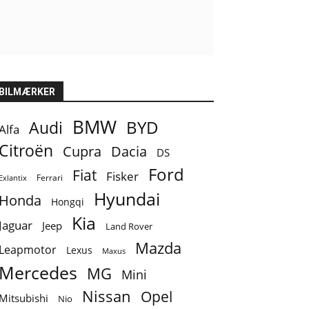
BILMÆRKER
BMW
BYD
Audi
Alfa
Citroën
Cupra
Dacia
DS
Ford
Fiat
Fisker
Ferrari
Exlantix
Hyundai
Honda
Hongqi
Kia
Jaguar
Jeep
Land Rover
Mazda
Leapmotor
Lexus
Maxus
Mercedes
MG
Mini
Nissan
Opel
Mitsubishi
Nio