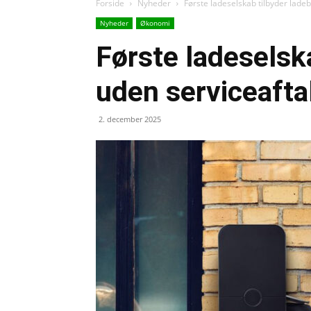
Forside
Nyheder
Første ladeselskab tilbyder lade
Nyheder
Økonomi
Første ladeselsk
uden serviceafta
2. december 2025