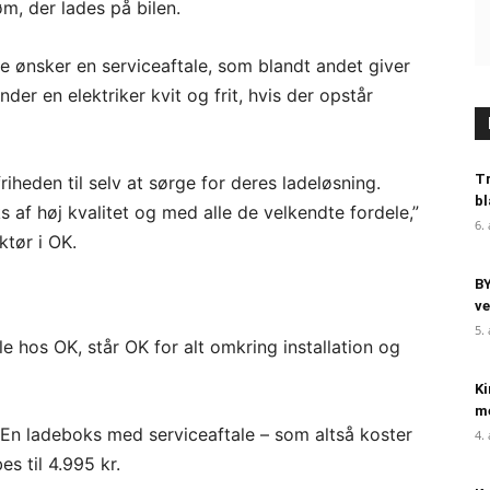
m, der lades på bilen.
ke ønsker en serviceaftale, som blandt andet giver
der en elektriker kvit og frit, hvis der opstår
Tr
riheden til selv at sørge for deres ladeløsning.
bl
 af høj kvalitet og med alle de velkendte fordele,”
6.
ktør i OK.
BY
ve
5.
 hos OK, står OK for alt omkring installation og
Ki
me
 En ladeboks med serviceaftale – som altså koster
4.
s til 4.995 kr.