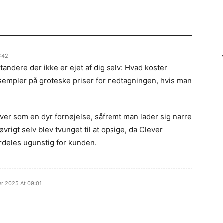
7:42
tandere der ikke er ejet af dig selv: Hvad koster
sempler på groteske priser for nedtagningen, hvis man
ever som en dyr fornøjelse, såfremt man lader sig narre
 øvrigt selv blev tvunget til at opsige, da Clever
rdeles ugunstig for kunden.
r 2025 At 09:01