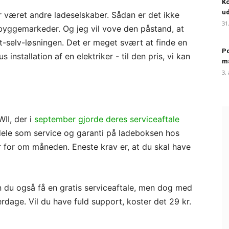
Ko
ud
r været andre ladeselskaber. Sådan er det ikke
31
byggemarkeder. Og jeg vil vove den påstand, at
t-selv-løsningen. Det er meget svært at finde en
Po
installation af en elektriker - til den pris, vi kan
m
3.
II, der i
september gjorde deres serviceaftale
dele som service og garanti på ladeboksen hos
r for om måneden. Eneste krav er, at du skal have
n du også få en gratis serviceaftale, men dog med
dage. Vil du have fuld support, koster det 29 kr.