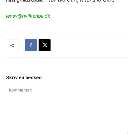
hastighedskode, T for 190 km/t, H for 210 km/t.
jensv@hvilkenbil.dk
Skriv en besked