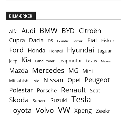
BILMÆRKER
BMW
BYD
Audi
Citroën
Alfa
Fiat
Cupra
Dacia
Fisker
DS
Ferrari
Exlantix
Ford
Hyundai
Honda
Jaguar
Hongqi
Kia
Leapmotor
Jeep
Lexus
Land Rover
Maxus
Mercedes
MG
Mazda
Mini
Peugeot
Nissan
Opel
Mitsubishi
Nio
Renault
Polestar
Porsche
Seat
Tesla
Skoda
Suzuki
Subaru
VW
Toyota
Volvo
Xpeng
Zeekr