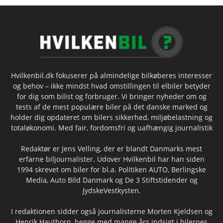
Hvilkenbil.dk fokuserer på almindelige bilkøberes interesser
og behov – ikke mindst hvad omstillingen til elbiler betyder
for dig som bilist og forbruger. Vi bringer nyheder om og
tests af de mest populære biler på det danske marked og
holder dig opdateret om bilers sikkerhed, miljøbelastning og
totaløkonomi. Med fair, fordomsfri og uafhængig journalistik
Redaktør er Jens Velling, der er blandt Danmarks mest
erfarne biljournalister. Udover Hvilkenbil har han siden
1994 skrevet om biler for bl.a. Politiken AUTO, Berlingske
Media, Auto Bild Danmark og De 3 Stiftstidender og
JydskeVestkysten.
I redaktionen sidder også journalisterne Morten Kjeldsen og
Henrik Hauthorn, begge med mange års indsigt i bilernes