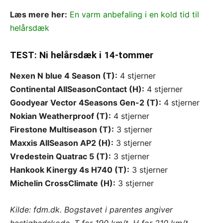
Læs mere her:
En varm anbefaling i en kold tid til
helårsdæk
TEST: Ni helårsdæk i 14-tommer
Nexen N blue 4 Season (T):
4 stjerner
Continental AllSeasonContact (H):
4 stjerner
Goodyear Vector 4Seasons Gen-2 (T):
4 stjerner
Nokian Weatherproof (T):
4 stjerner
Firestone Multiseason (T):
3 stjerner
Maxxis AllSeason AP2 (H):
3 stjerner
Vredestein Quatrac 5 (T):
3 stjerner
Hankook Kinergy 4s H740 (T):
3 stjerner
Michelin CrossClimate (H):
3 stjerner
Kilde: fdm.dk. Bogstavet i parentes angiver