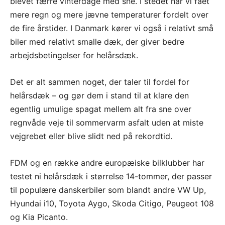
blevet færre vinterdage med sne. I stedet har vi fået
mere regn og mere jævne temperaturer fordelt over
de fire årstider. I Danmark kører vi også i relativt små
biler med relativt smalle dæk, der giver bedre
arbejdsbetingelser for helårsdæk.
Det er alt sammen noget, der taler til fordel for
helårsdæk – og gør dem i stand til at klare den
egentlig umulige spagat mellem alt fra sne over
regnvåde veje til sommervarm asfalt uden at miste
vejgrebet eller blive slidt ned på rekordtid.
FDM og en række andre europæiske bilklubber har
testet ni helårsdæk i størrelse 14-tommer, der passer
til populære danskerbiler som blandt andre VW Up,
Hyundai i10, Toyota Aygo, Skoda Citigo, Peugeot 108
og Kia Picanto.