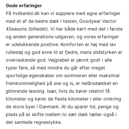
Gode erfaringer
På hvilkenbil.dk kan vi supplere med egne erfaringer
med et af de bedre dæk i testen, Goodyear Vector
4Seasons (billedet). Vi har både kørt med det i første
og anden generations-udgaven, og vores erfaringer
er udelukkende positive: Komforten er høj med lav
rullestøj og god evne til at fjedre, mens slidstyrken er
overraskende god. Vejgrebet er jævnt godt i alle
typer føre, så med mindre du går efter meget
sportslige egenskaber om sommeren eller maksimal
fremkommelighed på sne og is, er helårsdækket en
glimrende løsning. Især, hvis du kører relativt få
kilometer og kører de fleste kilometer i eller omkring
de store byer i Danmark. At du sparer tid, penge og
plads på at skifte mellem to sæt dæk tæller også i
det samlede regnestykke.