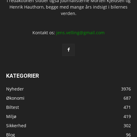
I redaktionen sidder også journalisterne Morten Kjeldsen og
Henrik Hauthorn, begge med mange års indsigt i bilernes
verden.
Kontakt os:
jens.velling@gmail.com
KATEGORIER
Nyheder
3976
Økonomi
687
Biltest
471
Miljø
419
Sikkerhed
302
Blog
96