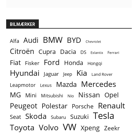
BILMÆRKER
BMW
BYD
Audi
Alfa
Chevrolet
Citroën
Cupra
Dacia
DS
Ferrari
Exlantix
Ford
Fiat
Honda
Fisker
Hongqi
Hyundai
Kia
Jaguar
Jeep
Land Rover
Mercedes
Mazda
Leapmotor
Lexus
MG
Nissan
Opel
Mini
Mitsubishi
Nio
Renault
Peugeot
Polestar
Porsche
Tesla
Skoda
Suzuki
Seat
Subaru
VW
Toyota
Volvo
Xpeng
Zeekr