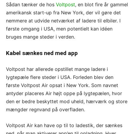
Sådan tænker de hos
Voltpost
, en blot fire år gammel
amerikansk start-up fra New York, der vil gøre det
nemmere at udvide netværket af ladere til elbiler. I
første omgang i USA, men potentielt kan idéen
bruges mange steder i verden.
Kabel sænkes ned med app
Voltpost har allerede opstillet mange ladere i
lygtepæle flere steder i USA. Forleden blev den
første Voltpost Air opsat i New York. Som navnet
antyder placeres Air højt oppe på lygtepælen, hvor
den er bedre beskyttet mod uheld, hærværk og store
mængder regnvand på overfladen.
Voltpost Air kan have op til to ladestik, der sænkes
ned, når man aktiverer app’en til opladning. Hver