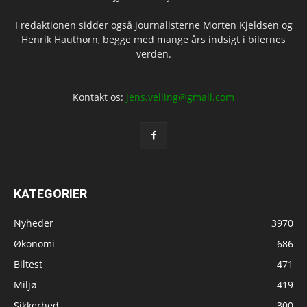
I redaktionen sidder også journalisterne Morten Kjeldsen og
Henrik Hauthorn, begge med mange års indsigt i bilernes
verden.
Kontakt os:
jens.velling@gmail.com
KATEGORIER
Nyheder
3970
Økonomi
686
Biltest
471
Miljø
419
Sikkerhed
300