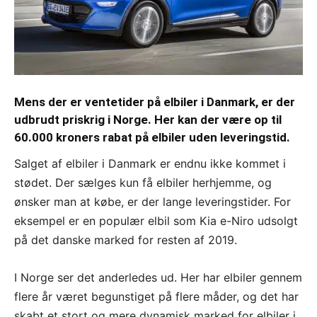
Mens der er ventetider på elbiler i Danmark, er der
udbrudt priskrig i Norge. Her kan der være op til
60.000 kroners rabat på elbiler uden leveringstid.
Salget af elbiler i Danmark er endnu ikke kommet i
stødet. Der sælges kun få elbiler herhjemme, og
ønsker man at købe, er der lange leveringstider. For
eksempel er en populær elbil som Kia e-Niro udsolgt
på det danske marked for resten af 2019.
I Norge ser det anderledes ud. Her har elbiler gennem
flere år været begunstiget på flere måder, og det har
skabt et stort og mere dynamisk marked for elbiler i