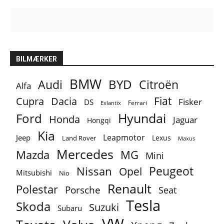
BILMÆRKER
BMW
BYD
Audi
Citroën
Alfa
Fiat
Cupra
Dacia
Fisker
DS
Ferrari
Exlantix
Ford
Hyundai
Honda
Jaguar
Hongqi
Kia
Leapmotor
Jeep
Lexus
Land Rover
Maxus
Mercedes
MG
Mazda
Mini
Peugeot
Nissan
Opel
Mitsubishi
Nio
Renault
Polestar
Porsche
Seat
Tesla
Skoda
Suzuki
Subaru
VW