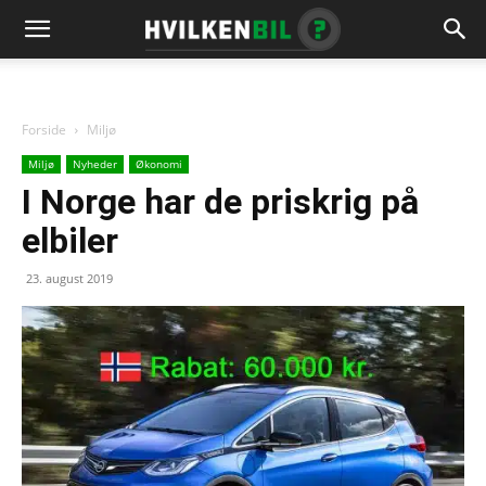
Forside
Miljø
Miljø
Nyheder
Økonomi
I Norge har de priskrig på
elbiler
23. august 2019