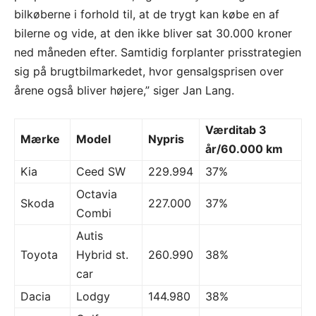
bilkøberne i forhold til, at de trygt kan købe en af
bilerne og vide, at den ikke bliver sat 30.000 kroner
ned måneden efter. Samtidig forplanter prisstrategien
sig på brugtbilmarkedet, hvor gensalgsprisen over
årene også bliver højere,” siger Jan Lang.
Værditab 3
Mærke
Model
Nypris
år/60.000 km
Kia
Ceed SW
229.994
37%
Octavia
Skoda
227.000
37%
Combi
Autis
Toyota
Hybrid st.
260.990
38%
car
Dacia
Lodgy
144.980
38%