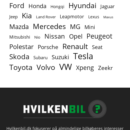
Ford
Hyundai
Honda
Jaguar
Hongqi
Kia
Leapmotor
Jeep
Lexus
Land Rover
Maxus
Mercedes
MG
Mazda
Mini
Peugeot
Nissan
Opel
Mitsubishi
Nio
Renault
Polestar
Porsche
Seat
Tesla
Skoda
Suzuki
Subaru
VW
Toyota
Volvo
Xpeng
Zeekr
Hvilkenbil.dk fokuserer på almindelige bilkøberes interesser