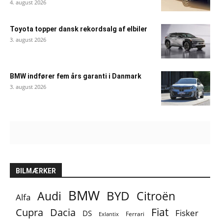
4. august 2026
Toyota topper dansk rekordsalg af elbiler
3. august 2026
BMW indfører fem års garanti i Danmark
3. august 2026
BILMÆRKER
BMW
BYD
Audi
Citroën
Alfa
Fiat
Cupra
Dacia
Fisker
DS
Ferrari
Exlantix