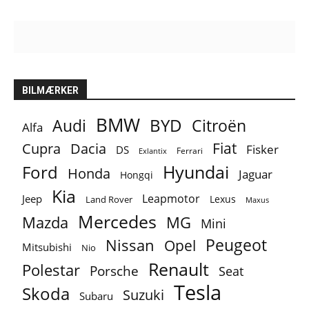
BILMÆRKER
BMW
BYD
Audi
Citroën
Alfa
Fiat
Cupra
Dacia
Fisker
DS
Ferrari
Exlantix
Ford
Hyundai
Honda
Jaguar
Hongqi
Kia
Leapmotor
Jeep
Lexus
Land Rover
Maxus
Mercedes
MG
Mazda
Mini
Peugeot
Nissan
Opel
Mitsubishi
Nio
Renault
Polestar
Porsche
Seat
Tesla
Skoda
Suzuki
Subaru