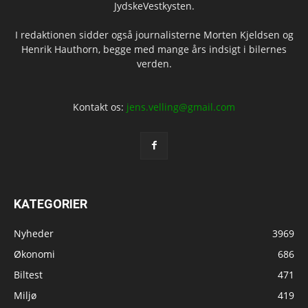
JydskeVestkysten.
I redaktionen sidder også journalisterne Morten Kjeldsen og
Henrik Hauthorn, begge med mange års indsigt i bilernes
verden.
Kontakt os:
jens.velling@gmail.com
KATEGORIER
Nyheder
3969
Økonomi
686
Biltest
471
Miljø
419