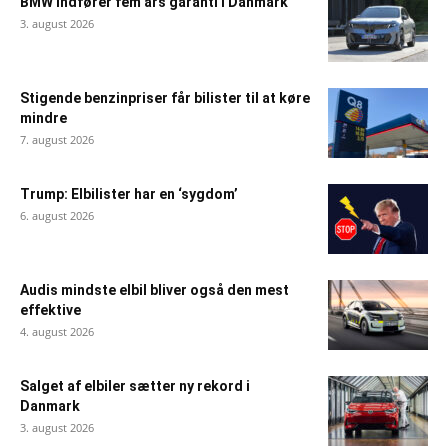
BMW indfører fem års garanti i Danmark
3. august 2026
Stigende benzinpriser får bilister til at køre
mindre
7. august 2026
Trump: Elbilister har en ‘sygdom’
6. august 2026
Audis mindste elbil bliver også den mest
effektive
4. august 2026
Salget af elbiler sætter ny rekord i
Danmark
3. august 2026