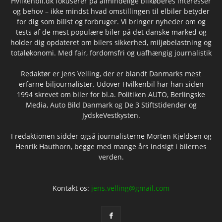
Hvilkenbil.dk fokuserer på almindelige bilkøberes interesser
og behov – ikke mindst hvad omstillingen til elbiler betyder
for dig som bilist og forbruger. Vi bringer nyheder om og
tests af de mest populære biler på det danske marked og
holder dig opdateret om bilers sikkerhed, miljøbelastning og
totaløkonomi. Med fair, fordomsfri og uafhængig journalistik
Redaktør er Jens Velling, der er blandt Danmarks mest
erfarne biljournalister. Udover Hvilkenbil har han siden
1994 skrevet om biler for bl.a. Politiken AUTO, Berlingske
Media, Auto Bild Danmark og De 3 Stiftstidender og
JydskeVestkysten.
I redaktionen sidder også journalisterne Morten Kjeldsen og
Henrik Hauthorn, begge med mange års indsigt i bilernes
verden.
Kontakt os:
jens.velling@gmail.com