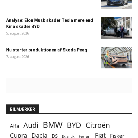
Analyse: Elon Musk skader Tesla mere end
Kina skader BYD
5. august 2026
Nu starter produktionen af Skoda Peaq
7. august 2026
BILMÆRKER
BMW
BYD
Audi
Citroën
Alfa
Fiat
Cupra
Dacia
Fisker
DS
Ferrari
Exlantix