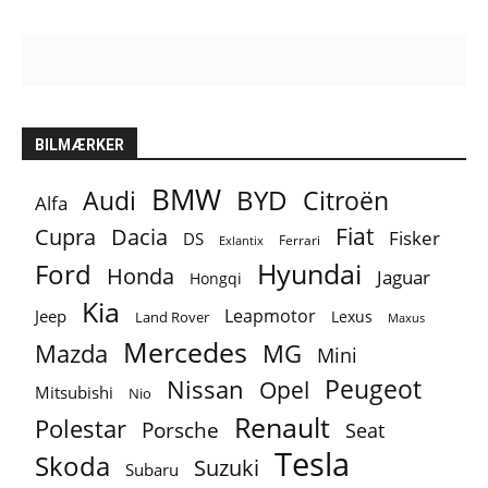
BILMÆRKER
BMW
BYD
Audi
Citroën
Alfa
Fiat
Cupra
Dacia
Fisker
DS
Ferrari
Exlantix
Ford
Hyundai
Honda
Jaguar
Hongqi
Kia
Leapmotor
Jeep
Lexus
Land Rover
Maxus
Mercedes
MG
Mazda
Mini
Peugeot
Nissan
Opel
Mitsubishi
Nio
Renault
Polestar
Porsche
Seat
Tesla
Skoda
Suzuki
Subaru