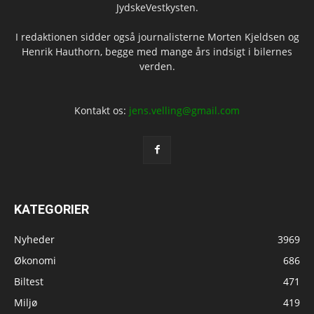
JydskeVestkysten.
I redaktionen sidder også journalisterne Morten Kjeldsen og
Henrik Hauthorn, begge med mange års indsigt i bilernes
verden.
Kontakt os:
jens.velling@gmail.com
KATEGORIER
Nyheder
3969
Økonomi
686
Biltest
471
Miljø
419