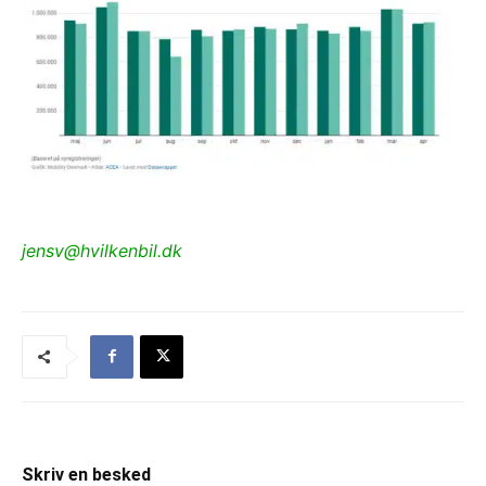
jensv@hvilkenbil.dk
Skriv en besked