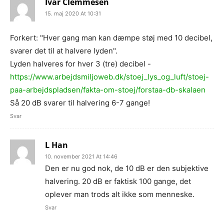
Ivar Clemmesen
15. maj 2020 At 10:31
Forkert: "Hver gang man kan dæmpe støj med 10 decibel,
svarer det til at halvere lyden".
Lyden halveres for hver 3 (tre) decibel -
https://www.arbejdsmiljoweb.dk/stoej_lys_og_luft/stoej-
paa-arbejdspladsen/fakta-om-stoej/forstaa-db-skalaen
Så 20 dB svarer til halvering 6-7 gange!
Svar
L Han
10. november 2021 At 14:46
Den er nu god nok, de 10 dB er den subjektive
halvering. 20 dB er faktisk 100 gange, det
oplever man trods alt ikke som menneske.
Svar