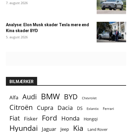
7. august 2026
Analyse: Elon Musk skader Tesla mere end
Kina skader BYD
5. august 2026
BILMÆRKER
BMW
BYD
Audi
Alfa
Chevrolet
Citroën
Cupra
Dacia
DS
Ferrari
Exlantix
Ford
Fiat
Honda
Fisker
Hongqi
Hyundai
Kia
Jaguar
Jeep
Land Rover