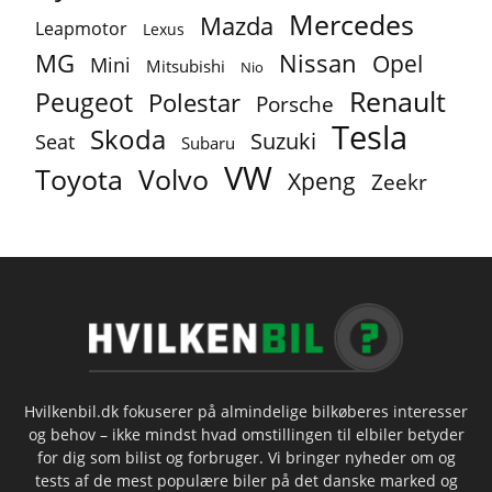
Mercedes
Mazda
Leapmotor
Lexus
MG
Nissan
Opel
Mini
Mitsubishi
Nio
Renault
Peugeot
Polestar
Porsche
Tesla
Skoda
Suzuki
Seat
Subaru
VW
Toyota
Volvo
Xpeng
Zeekr
Hvilkenbil.dk fokuserer på almindelige bilkøberes interesser
og behov – ikke mindst hvad omstillingen til elbiler betyder
for dig som bilist og forbruger. Vi bringer nyheder om og
tests af de mest populære biler på det danske marked og