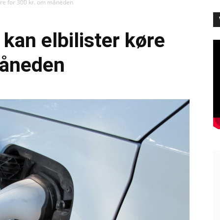
køre for 300 kr. om måneden
kan elbilister køre
måneden