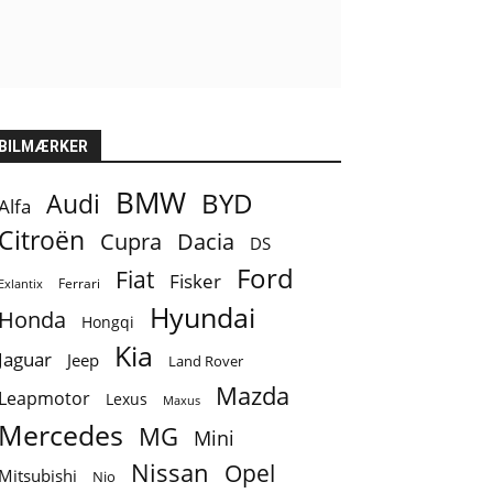
BILMÆRKER
BMW
BYD
Audi
Alfa
Citroën
Cupra
Dacia
DS
Ford
Fiat
Fisker
Ferrari
Exlantix
Hyundai
Honda
Hongqi
Kia
Jaguar
Jeep
Land Rover
Mazda
Leapmotor
Lexus
Maxus
Mercedes
MG
Mini
Nissan
Opel
Mitsubishi
Nio