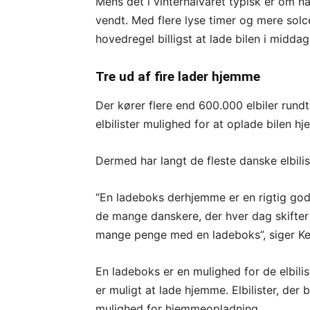
Mens det i vinterhalvåret typisk er om na
vendt. Med flere lyse timer og mere solcel
hovedregel billigst at lade bilen i midda
Tre ud af fire lader hjemme
Der kører flere end 600.000 elbiler rundt
elbilister mulighed for at oplade bilen
Dermed har langt de fleste danske elbilist
“En ladeboks derhjemme er en rigtig god 
de mange danskere, der hver dag skifter fr
mange penge med en ladeboks”, siger Ke
En ladeboks er en mulighed for de elbilist
er muligt at lade hjemme. Elbilister, der
mulighed for hjemmeopladning.