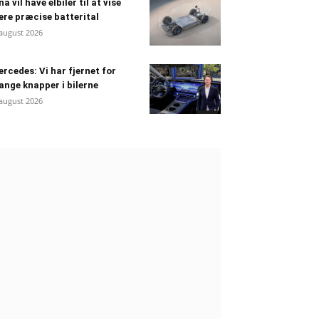
na vil have elbiler til at vise
re præcise batterital
 august 2026
rcedes: Vi har fjernet for
nge knapper i bilerne
 august 2026