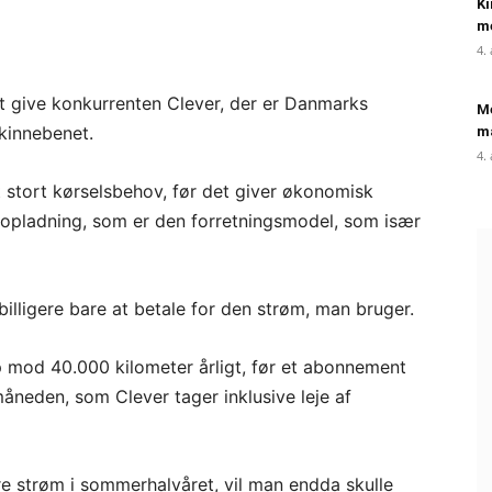
Ki
me
4.
at give konkurrenten Clever, der er Danmarks
Me
skinnebenet.
ma
4.
 stort kørselsbehov, før det giver økonomisk
opladning, som er den forretningsmodel, som især
e billigere bare at betale for den strøm, man bruger.
p mod 40.000 kilometer årligt, før et abonnement
åneden, som Clever tager inklusive leje af
gere strøm i sommerhalvåret, vil man endda skulle