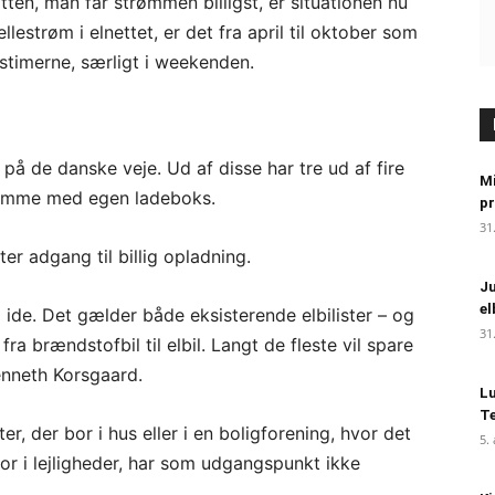
tten, man får strømmen billigst, er situationen nu
lestrøm i elnettet, er det fra april til oktober som
gstimerne, særligt i weekenden.
 på de danske veje. Ud af disse har tre ud af fire
Mi
 hjemme med egen ladeboks.
pr
31
er adgang til billig opladning.
Ju
el
ide. Det gælder både eksisterende elbilister – og
31
a brændstofbil til elbil. Langt de fleste vil spare
nneth Korsgaard.
Lu
Te
er, der bor i hus eller i en boligforening, hvor det
5.
 bor i lejligheder, har som udgangspunkt ikke