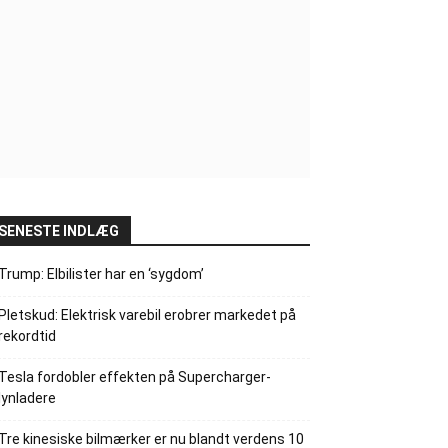
SENESTE INDLÆG
Trump: Elbilister har en ‘sygdom’
Pletskud: Elektrisk varebil erobrer markedet på
rekordtid
Tesla fordobler effekten på Supercharger-
lynladere
Tre kinesiske bilmærker er nu blandt verdens 10