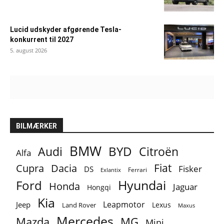
Lucid udskyder afgørende Tesla-
konkurrent til 2027
5. august 2026
BILMÆRKER
BMW
BYD
Audi
Citroën
Alfa
Fiat
Cupra
Dacia
Fisker
DS
Ferrari
Exlantix
Ford
Hyundai
Honda
Jaguar
Hongqi
Kia
Leapmotor
Jeep
Lexus
Land Rover
Maxus
Mercedes
MG
Mazda
Mini