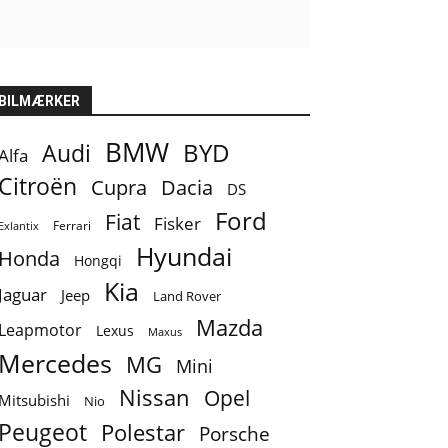
BILMÆRKER
BMW
BYD
Audi
Alfa
Citroën
Cupra
Dacia
DS
Ford
Fiat
Fisker
Ferrari
Exlantix
Hyundai
Honda
Hongqi
Kia
Jaguar
Jeep
Land Rover
Mazda
Leapmotor
Lexus
Maxus
Mercedes
MG
Mini
Nissan
Opel
Mitsubishi
Nio
Peugeot
Polestar
Porsche