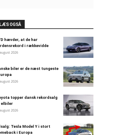
LÆS OGSÅ
D hævder, at de har
rdensrekord i rækkevidde
 august 2026
nske biler er de næst tungeste
Europa
 august 2026
yota topper dansk rekordsalg
 elbiler
 august 2026
lsalg: Tesla Model Y i stort
omeback i Europa