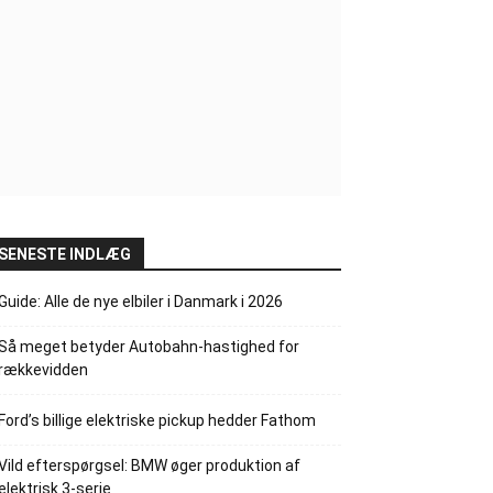
SENESTE INDLÆG
Guide: Alle de nye elbiler i Danmark i 2026
Så meget betyder Autobahn-hastighed for
rækkevidden
Ford’s billige elektriske pickup hedder Fathom
Vild efterspørgsel: BMW øger produktion af
elektrisk 3-serie