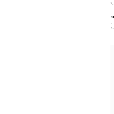
7.
St
bi
7.