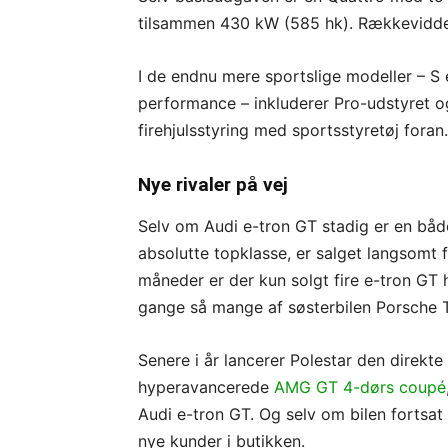
tilsammen 430 kW (585 hk). Rækkevidden 
I de endnu mere sportslige modeller – S
performance – inkluderer Pro-udstyret o
firehjulsstyring med sportsstyretøj foran.
Nye rivaler på vej
Selv om Audi e-tron GT stadig er en både
absolutte topklasse, er salget langsomt f
måneder er der kun solgt fire e-tron GT 
gange så mange af søsterbilen Porsche 
Senere i år lancerer Polestar den direkt
hyperavancerede
AMG GT 4-dørs coupé
Audi e-tron GT. Og selv om bilen fortsat 
nye kunder i butikken.