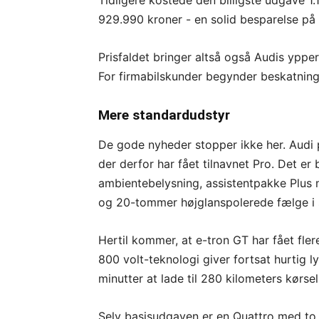
Tidligere kostede den billigste udgave 1
929.990 kroner - en solid besparelse på
Prisfaldet bringer altså også Audis ypper
For firmabilskunder begynder beskatning
Mere standardudstyr
De gode nyheder stopper ikke her. Audi 
der derfor har fået tilnavnet Pro. Det e
ambientebelysning, assistentpakke Plus m
og 20-tommer højglanspolerede fælge i 
Hertil kommer, at e-tron GT har fået fler
800 volt-teknologi giver fortsat hurtig l
minutter at lade til 280 kilometers kørsel
Selv basisudgaven er en Quattro med to e