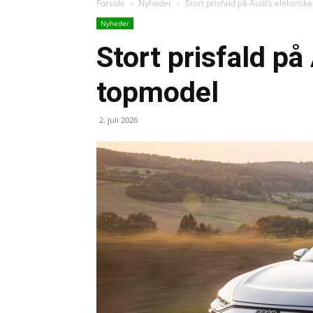
Forside
Nyheder
Stort prisfald på Audi’s elektris
Nyheder
Stort prisfald på
topmodel
2. juli 2026