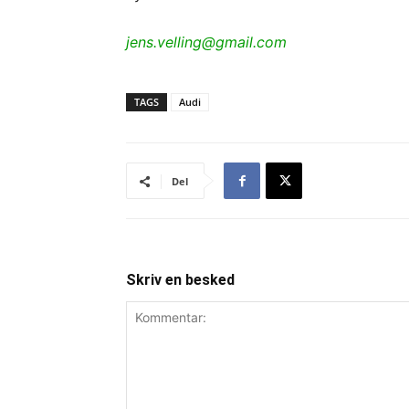
jens.velling@gmail.com
TAGS
Audi
Del
Skriv en besked