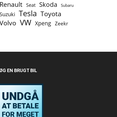
Renault
Skoda
Seat
Subaru
Tesla
Toyota
Suzuki
VW
Volvo
Xpeng
Zeekr
ØG EN BRUGT BIL