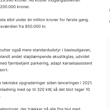
.129.990 kroner. Nu koster indgangsbilletten
 200.000 kroner.
ste elbil under én million kroner for første gang.
sværdien fra 850.000 kr.
putter også mere standardudstyr i basisudgaven,
r blandt andet støjdæmpende akustikglas, udvidet
ed fjernbetjent parkering, adapt kørselsassistent
sort.
e tekniske opgraderinger siden lanceringen i 2021.
ynladning med op til 320 kW, så det blot tager 10
.
lmotorer, der trækker på alle fire hjul med