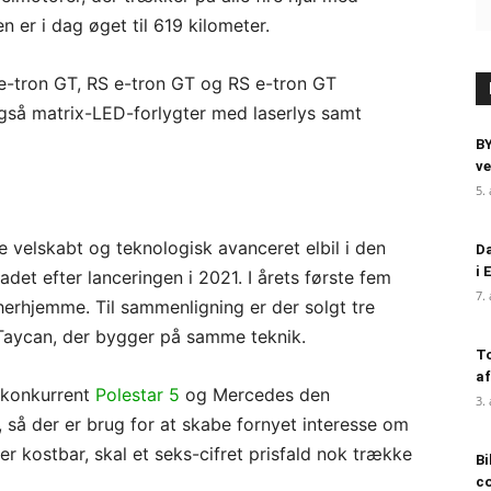
er i dag øget til 619 kilometer.
 e-tron GT, RS e-tron GT og RS e-tron GT
gså matrix-LED-forlygter med laserlys samt
BY
ve
5.
 velskabt og teknologisk avanceret elbil i den
Da
i 
adet efter lanceringen i 2021. I årets første fem
7.
herhjemme. Til sammenligning er der solgt tre
Taycan, der bygger på samme teknik.
To
af
e konkurrent
Polestar 5
og Mercedes den
3.
, så der er brug for at skabe fornyet interesse om
er kostbar, skal et seks-cifret prisfald nok trække
Bi
c