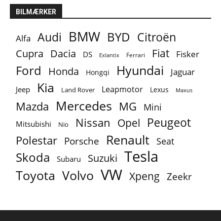
BILMÆRKER
BMW
BYD
Audi
Citroën
Alfa
Fiat
Cupra
Dacia
Fisker
DS
Ferrari
Exlantix
Ford
Hyundai
Honda
Jaguar
Hongqi
Kia
Leapmotor
Jeep
Lexus
Land Rover
Maxus
Mercedes
MG
Mazda
Mini
Peugeot
Nissan
Opel
Mitsubishi
Nio
Renault
Polestar
Porsche
Seat
Tesla
Skoda
Suzuki
Subaru
VW
Toyota
Volvo
Xpeng
Zeekr