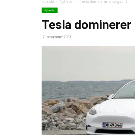
Forside
Nyheder
Tesla dominerer bilsalget i år
Nyheder
Tesla dominerer b
7. september 2023