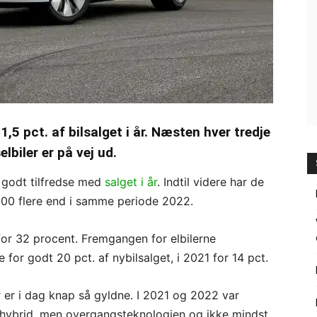
,5 pct. af bilsalget i år. Næsten hver tredje
elbiler er på vej ud.
 godt tilfredse med
salget i år
. Indtil videre har de
3.000 flere end i samme periode 2022.
g for 32 procent. Fremgangen for elbilerne
 for godt 20 pct. af nybilsalget, i 2021 for 14 pct.
r er i dag knap så gyldne. I 2021 og 2022 var
shybrid, men overgangsteknologien og ikke mindst