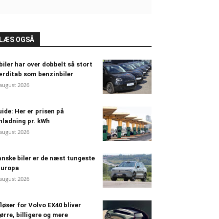
LÆS OGSÅ
biler har over dobbelt så stort
rditab som benzinbiler
 august 2026
ide: Her er prisen på
nladning pr. kWh
 august 2026
nske biler er de næst tungeste
Europa
 august 2026
løser for Volvo EX40 bliver
ørre, billigere og mere