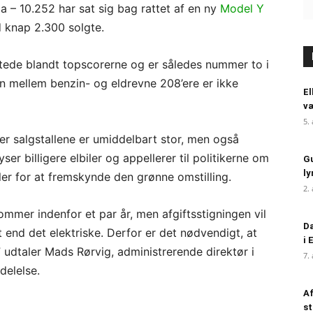
a – 10.252 har sat sig bag rattet af en ny
Model Y
knap 2.300 solgte.
tede blandt topscorerne og er således nummer to i
en mellem benzin- og eldrevne 208’ere er ikke
El
væ
5.
er salgstallene er umiddelbart stor, men også
ser billigere elbiler og appellerer til politikerne om
Gu
ly
iler for at fremskynde den grønne omstilling.
2.
kommer indenfor et par år, men afgiftsstigningen vil
Da
t end det elektriske. Derfor er det nødvendigt, at
i 
o,” udtaler Mads Rørvig, administrerende direktør i
7.
delelse.
Af
st