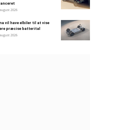
vanceret
 august 2026
na vil have elbiler til at vise
re præcise batterital
 august 2026