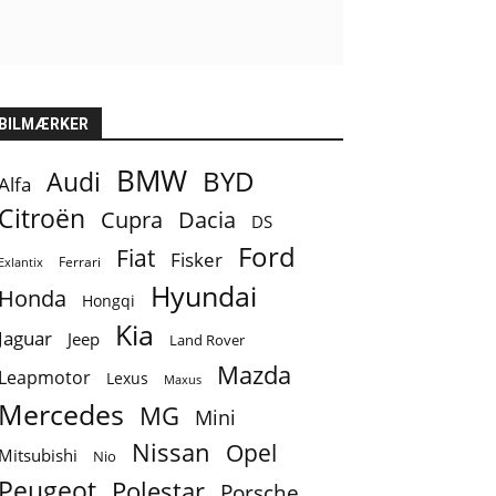
BILMÆRKER
BMW
BYD
Audi
Alfa
Citroën
Cupra
Dacia
DS
Ford
Fiat
Fisker
Ferrari
Exlantix
Hyundai
Honda
Hongqi
Kia
Jaguar
Jeep
Land Rover
Mazda
Leapmotor
Lexus
Maxus
Mercedes
MG
Mini
Nissan
Opel
Mitsubishi
Nio
Peugeot
Polestar
Porsche