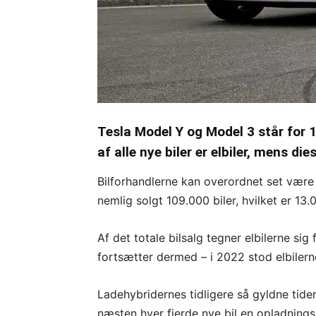
Tesla Model Y og Model 3 står for 11
af alle nye biler er elbiler, mens dies
Bilforhandlerne kan overordnet set være
nemlig solgt 109.000 biler, hvilket er 1
Af det totale bilsalg tegner elbilerne si
fortsætter dermed – i 2022 stod elbilerne
Ladehybridernes tidligere så gyldne tide
næsten hver fjerde nye bil en opladning