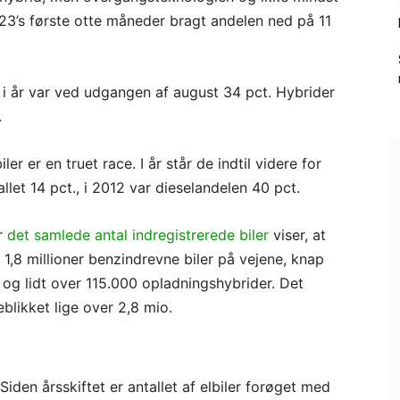
2023’s første otte måneder bragt andelen ned på 11
g i år var ved udgangen af august 34 pct. Hybrider
.
ler er en truet race. I år står de indtil videre for
llet 14 pct., i 2012 var dieselandelen 40 pct.
er
det samlede antal indregistrerede biler
viser, at
r 1,8 millioner benzindrevne biler på vejene, knap
 og lidt over 115.000 opladningshybrider. Det
eblikket lige over 2,8 mio.
 Siden årsskiftet er antallet af elbiler forøget med