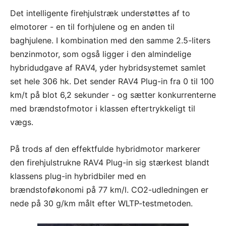
Det intelligente firehjulstræk understøttes af to
elmotorer - en til forhjulene og en anden til
baghjulene. I kombination med den samme 2.5-liters
benzinmotor, som også ligger i den almindelige
hybridudgave af RAV4, yder hybridsystemet samlet
set hele 306 hk. Det sender RAV4 Plug-in fra 0 til 100
km/t på blot 6,2 sekunder - og sætter konkurrenterne
med brændstofmotor i klassen eftertrykkeligt til
vægs.
På trods af den effektfulde hybridmotor markerer
den firehjulstrukne RAV4 Plug-in sig stærkest blandt
klassens plug-in hybridbiler med en
brændstoføkonomi på 77 km/l. CO2-udledningen er
nede på 30 g/km målt efter WLTP-testmetoden.