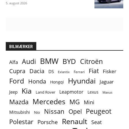
5. august 2026
BILMÆRKER
BMW
BYD
Audi
Citroën
Alfa
Fiat
Cupra
Dacia
Fisker
DS
Ferrari
Exlantix
Ford
Hyundai
Honda
Jaguar
Hongqi
Kia
Leapmotor
Jeep
Lexus
Land Rover
Maxus
Mercedes
MG
Mazda
Mini
Peugeot
Nissan
Opel
Mitsubishi
Nio
Renault
Polestar
Porsche
Seat