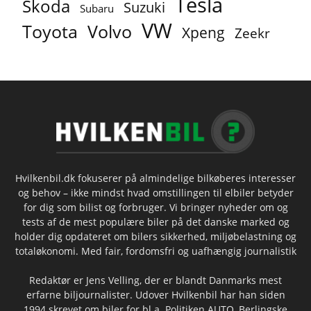
Tesla
Skoda
Suzuki
Subaru
VW
Toyota
Volvo
Xpeng
Zeekr
Hvilkenbil.dk fokuserer på almindelige bilkøberes interesser
og behov – ikke mindst hvad omstillingen til elbiler betyder
for dig som bilist og forbruger. Vi bringer nyheder om og
tests af de mest populære biler på det danske marked og
holder dig opdateret om bilers sikkerhed, miljøbelastning og
totaløkonomi. Med fair, fordomsfri og uafhængig journalistik
Redaktør er Jens Velling, der er blandt Danmarks mest
erfarne biljournalister. Udover Hvilkenbil har han siden
1994 skrevet om biler for bl.a. Politiken AUTO, Berlingske