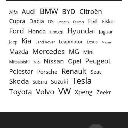
BMW
BYD
Audi
Citroën
Alfa
Fiat
Cupra
Dacia
Fisker
DS
Ferrari
Exlantix
Ford
Hyundai
Honda
Jaguar
Hongqi
Kia
Leapmotor
Jeep
Lexus
Land Rover
Maxus
Mercedes
MG
Mazda
Mini
Peugeot
Nissan
Opel
Mitsubishi
Nio
Renault
Polestar
Porsche
Seat
Tesla
Skoda
Suzuki
Subaru
VW
Toyota
Volvo
Xpeng
Zeekr