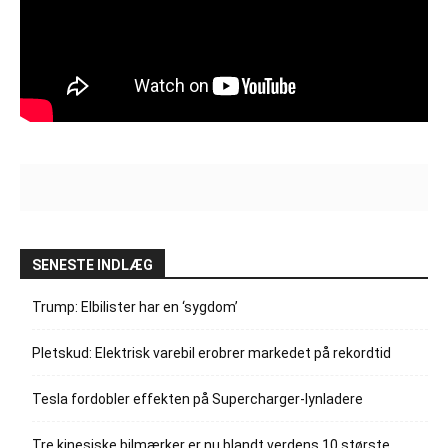
SENESTE INDLÆG
Trump: Elbilister har en ‘sygdom’
Pletskud: Elektrisk varebil erobrer markedet på rekordtid
Tesla fordobler effekten på Supercharger-lynladere
Tre kinesiske bilmærker er nu blandt verdens 10 største