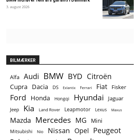
3. august 2026
BILMÆRKER
BMW
BYD
Audi
Citroën
Alfa
Fiat
Cupra
Dacia
Fisker
DS
Ferrari
Exlantix
Ford
Hyundai
Honda
Jaguar
Hongqi
Kia
Leapmotor
Jeep
Lexus
Land Rover
Maxus
Mercedes
MG
Mazda
Mini
Peugeot
Nissan
Opel
Mitsubishi
Nio