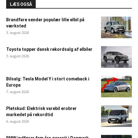
LÆS OGSÅ
Brandfare sender populær lille elbil på
værksted
3. august 2026
Toyota topper dansk rekordsalg af elbiler
3. august 2026
Bilsalg: Tesla Model Y i stort comeback i
Europa
7. august 2026
Pletskud: Elektrisk varebil erobrer
markedet på rekordtid
6. august 2026
BMW indfører fem års garanti i Danmark