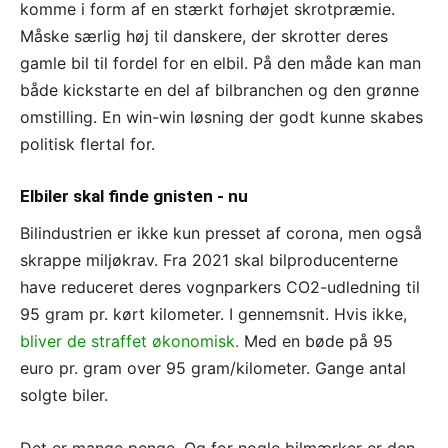
komme i form af en stærkt forhøjet skrotpræmie.
Måske særlig høj til danskere, der skrotter deres
gamle bil til fordel for en elbil. På den måde kan man
både kickstarte en del af bilbranchen og den grønne
omstilling. En win-win løsning der godt kunne skabes
politisk flertal for.
Elbiler skal finde gnisten - nu
Bilindustrien er ikke kun presset af corona, men også
skrappe miljøkrav. Fra 2021 skal bilproducenterne
have reduceret deres vognparkers CO2-udledning til
95 gram pr. kørt kilometer. I gennemsnit. Hvis ikke,
bliver de straffet økonomisk.
Med en bøde på 95
euro pr. gram over 95 gram/kilometer. Gange antal
solgte biler.
Det er mange penge. Og for nogle bilmærker er den