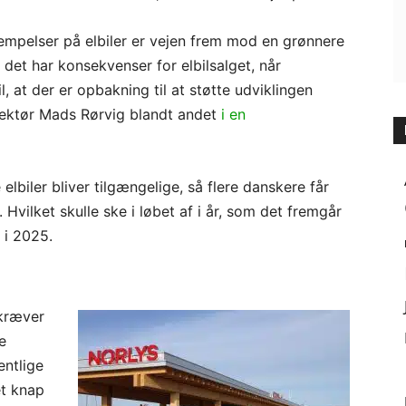
slempelser på elbiler er vejen frem mod en grønnere
t det har konsekvenser for elbilsalget, når
il, at der er opbakning til at støtte udviklingen
irektør Mads Rørvig blandt andet
i en
e elbiler bliver tilgængelige, så flere danskere får
j. Hvilket skulle ske i løbet af i år, som det fremgår
i 2025.
 kræver
e
entlige
et knap