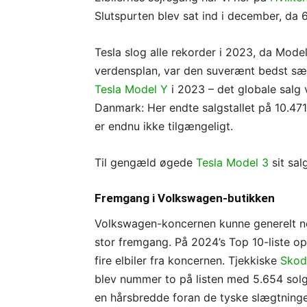
Slutspurten blev sat ind i december, da 61
Tesla slog alle rekorder i 2023, da Mode
verdensplan, var den suverænt bedst sæ
Tesla Model Y
i 2023 – det globale salg 
Danmark: Her endte salgstallet på 10.471 
er endnu ikke tilgængeligt.
Til gengæld øgede
Tesla Model 3
sit sal
Fremgang i Volkswagen-butikken
Volkswagen-koncernen kunne generelt n
stor fremgang. På 2024’s Top 10-liste o
fire elbiler fra koncernen. Tjekkiske
Skod
blev nummer to på listen med 5.654 solg
en hårsbredde foran de tyske slægtning