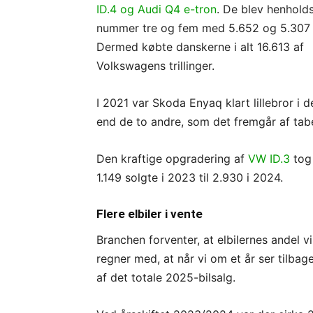
ID.4 og Audi Q4 e-tron
. De blev henholds
nummer tre og fem med 5.652 og 5.307 
Dermed købte danskerne i alt 16.613 af
Volkswagens trillinger.
I 2021 var Skoda Enyaq klart lillebror i 
end de to andre, som det fremgår af tabel
Den kraftige opgradering af
VW ID.3
tog 
1.149 solgte i 2023 til 2.930 i 2024.
Flere elbiler i vente
Branchen forventer, at elbilernes andel v
regner med, at når vi om et år ser tilbage
af det totale 2025-bilsalg.