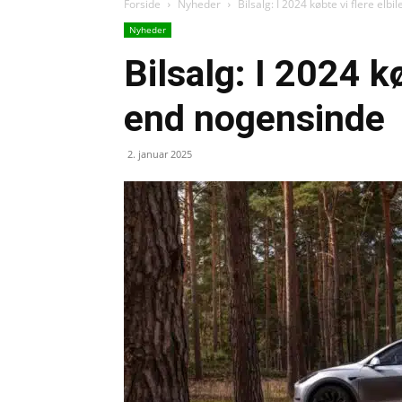
Forside
Nyheder
Bilsalg: I 2024 købte vi flere elb
Nyheder
Bilsalg: I 2024 kø
end nogensinde
2. januar 2025