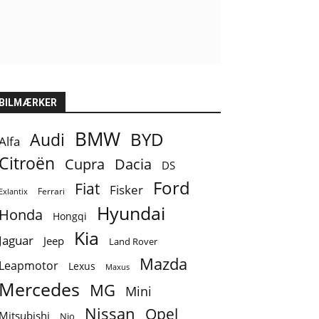
BILMÆRKER
BMW
BYD
Audi
Alfa
Citroën
Cupra
Dacia
DS
Ford
Fiat
Fisker
Ferrari
Exlantix
Hyundai
Honda
Hongqi
Kia
Jaguar
Jeep
Land Rover
Mazda
Leapmotor
Lexus
Maxus
Mercedes
MG
Mini
Nissan
Opel
Mitsubishi
Nio