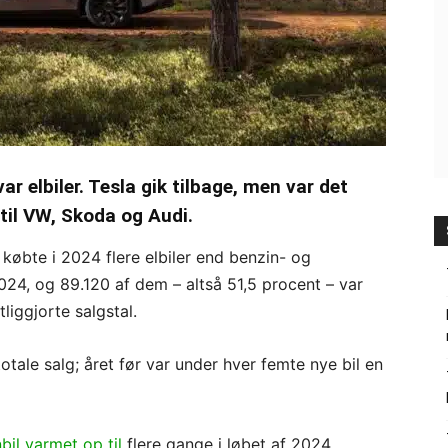
var elbiler. Tesla gik tilbage, men var det
il VW, Skoda og Audi.
købte i 2024 flere elbiler end benzin- og
 2024, og 89.120 af dem – altså 51,5 procent – var
liggjorte salgstal.
otale salg; året før var under hver femte nye bil en
bil varmet op til
flere gange i løbet af 2024.