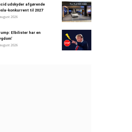
cid udskyder afgørende
sla-konkurrent til 2027
 august 2026
ump: Elbilister har en
ygdom’
 august 2026