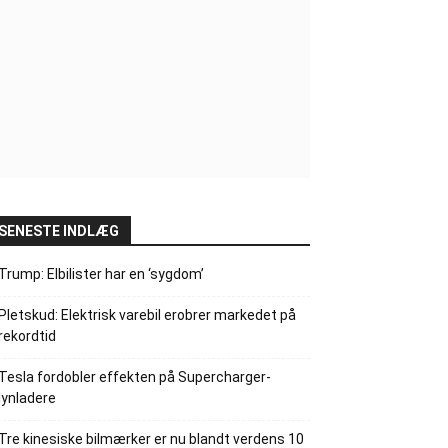
SENESTE INDLÆG
Trump: Elbilister har en ‘sygdom’
Pletskud: Elektrisk varebil erobrer markedet på
rekordtid
Tesla fordobler effekten på Supercharger-
lynladere
Tre kinesiske bilmærker er nu blandt verdens 10