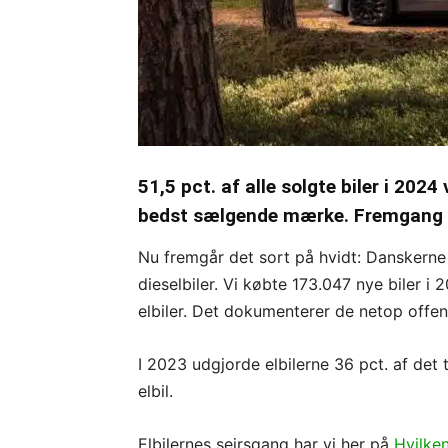
51,5 pct. af alle solgte biler i 2024 
bedst sælgende mærke. Fremgang t
Nu fremgår det sort på hvidt: Danskerne 
dieselbiler. Vi købte 173.047 nye biler i
elbiler. Det dokumenterer de netop offent
I 2023 udgjorde elbilerne 36 pct. af det t
elbil.
Elbilernes sejrsgang har vi her på
Hvilken