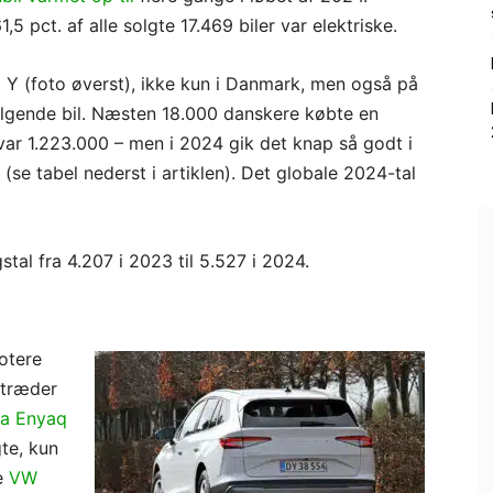
,5 pct. af alle solgte 17.469 biler var elektriske.
l Y (foto øverst), ikke kun i Danmark, men også på
lgende bil. Næsten 18.000 danskere købte en
var 1.223.000 – men i 2024 gik det knap så godt i
(se tabel nederst i artiklen). Det globale 2024-tal
gstal fra 4.207 i 2023 til 5.527 i 2024.
otere
ptræder
a Enyaq
te, kun
e
VW