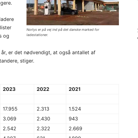
igere.
ladere
ister
Norlys er på vej ind på det danske marked for
s og
ladestationer.
r, er det nødvendigt, at også antallet af
tandere, stiger.
2023
2022
2021
17.955
2.313
1.524
3.069
2.430
943
2.542
2.322
2.669