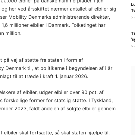
00.000 elbiler på danske nummerplader. I juni
Lu
, og her ved årsskiftet nærmer antallet af elbiler sig
Te
dser Mobility Denmarks administrerende direktør,
5.
1,6 millioner elbiler i Danmark. Folketinget har
en million.
Tr
‘s
6.
t på vej af støtte fra staten i form af
ty Denmark til, at politikerne i begyndelsen af i år
nlagt til at træde i kraft 1. januar 2026.
lskere af elbiler, udgør elbiler over 90 pct. af
es forskellige former for statslig støtte. I Tyskland,
cember 2023, faldt andelen af solgte elbiler gennem
elbiler skal fortsætte, så skal staten hjælpe til.