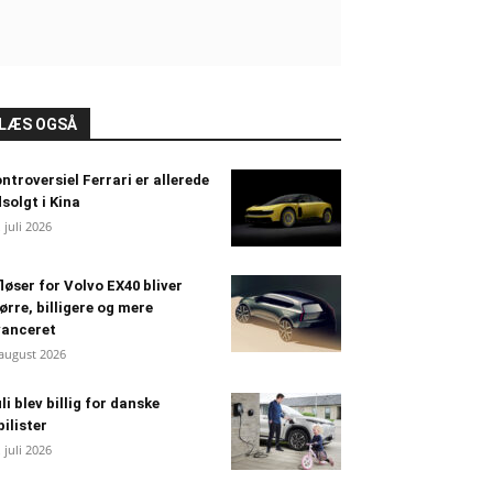
LÆS OGSÅ
ntroversiel Ferrari er allerede
solgt i Kina
. juli 2026
løser for Volvo EX40 bliver
ørre, billigere og mere
vanceret
 august 2026
li blev billig for danske
bilister
. juli 2026