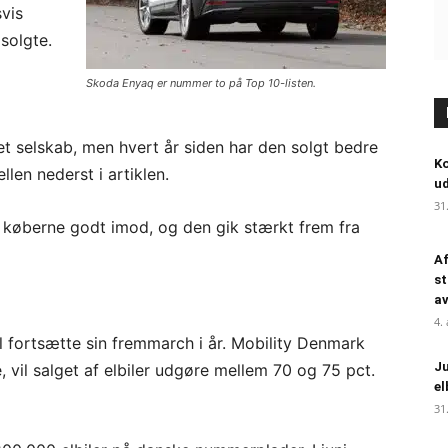
vis
solgte.
Skoda Enyaq er nummer to på Top 10-listen.
det selskab, men hvert år siden har den solgt bedre
Ko
len nederst i artiklen.
ud
31
køberne godt imod, og den gik stærkt frem fra
Af
st
a
4.
il fortsætte sin fremmarch i år. Mobility Denmark
Ju
, vil salget af elbiler udgøre mellem 70 og 75 pct.
el
31