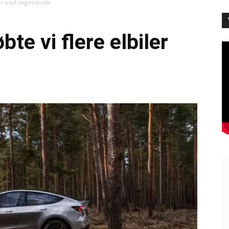
iler end nogensinde
bte vi flere elbiler