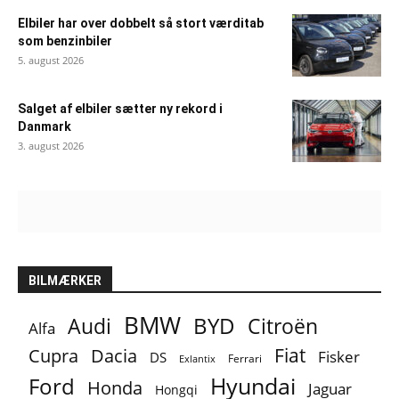
Elbiler har over dobbelt så stort værditab
som benzinbiler
5. august 2026
Salget af elbiler sætter ny rekord i
Danmark
3. august 2026
BILMÆRKER
BMW
BYD
Audi
Citroën
Alfa
Fiat
Cupra
Dacia
Fisker
DS
Ferrari
Exlantix
Ford
Hyundai
Honda
Jaguar
Hongqi