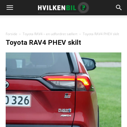
Forside
Toyota RAV4 – en udfordret sællert
Toyota RAV4 PHEV skilt
Toyota RAV4 PHEV skilt