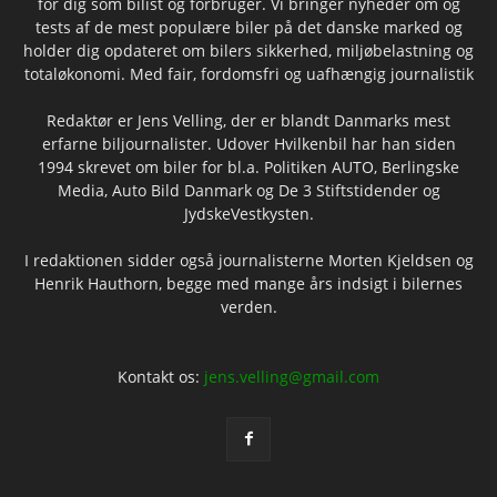
for dig som bilist og forbruger. Vi bringer nyheder om og
tests af de mest populære biler på det danske marked og
holder dig opdateret om bilers sikkerhed, miljøbelastning og
totaløkonomi. Med fair, fordomsfri og uafhængig journalistik
Redaktør er Jens Velling, der er blandt Danmarks mest
erfarne biljournalister. Udover Hvilkenbil har han siden
1994 skrevet om biler for bl.a. Politiken AUTO, Berlingske
Media, Auto Bild Danmark og De 3 Stiftstidender og
JydskeVestkysten.
I redaktionen sidder også journalisterne Morten Kjeldsen og
Henrik Hauthorn, begge med mange års indsigt i bilernes
verden.
Kontakt os:
jens.velling@gmail.com