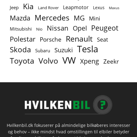
Kia
Leapmotor
Jeep
Lexus
Land Rover
Maxus
Mercedes
MG
Mazda
Mini
Peugeot
Nissan
Opel
Mitsubishi
Nio
Renault
Polestar
Porsche
Seat
Tesla
Skoda
Suzuki
Subaru
VW
Toyota
Volvo
Xpeng
Zeekr
Hvilkenbil.dk fokuserer på almindelige bilkøberes interesser
og behov – ikke mindst hvad omstillingen til elbiler betyder