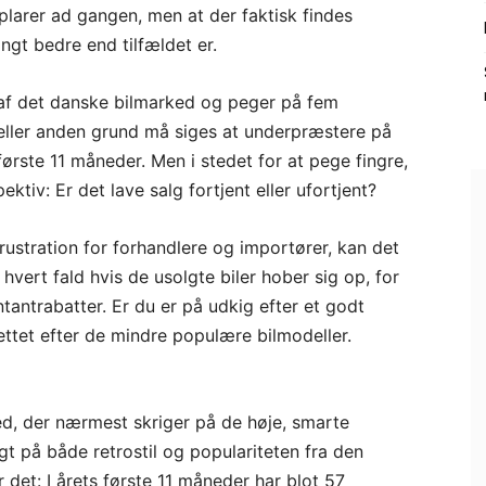
larer ad gangen, men at der faktisk findes
angt bedre end tilfældet er.
 af det danske bilmarked og peger på fem
 eller anden grund må siges at underpræstere på
rste 11 måneder. Men i stedet for at pege fingre,
pektiv: Er det lave salg fortjent eller ufortjent?
rustration for forhandlere og importører, kan det
hvert fald hvis de usolgte biler hober sig op, for
tantrabatter. Er du er på udkig efter et godt
rettet efter de mindre populære bilmodeller.
ed, der nærmest skriger på de høje, smarte
tigt på både retrostil og populariteten fra den
 det: I årets første 11 måneder har blot 57