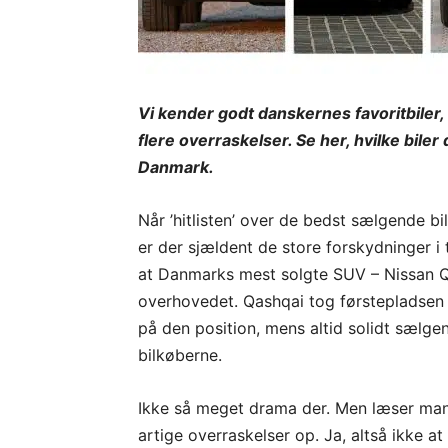
Vi kender godt danskernes favoritbiler, 
flere overraskelser. Se her, hvilke biler 
Danmark.
Når ’hitlisten’ over de bedst sælgende b
er der sjældent de store forskydninger i
at Danmarks mest solgte SUV – Nissan Q
overhovedet. Qashqai tog førstepladsen f
på den position, mens altid solidt sælg
bilkøberne.
Ikke så meget drama der. Men læser man l
artige overraskelser op. Ja, altså ikke 