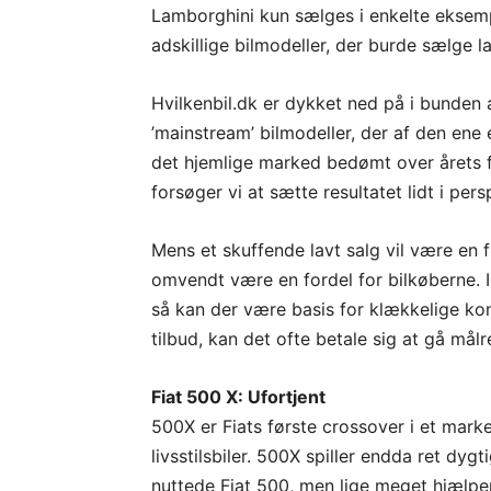
Lamborghini kun sælges i enkelte eksemp
adskillige bilmodeller, der burde sælge l
Hvilkenbil.dk er dykket ned på i bunden
’mainstream’ bilmodeller, der af den ene
det hjemlige marked bedømt over årets fø
forsøger vi at sætte resultatet lidt i pers
Mens et skuffende lavt salg vil være en f
omvendt være en fordel for bilkøberne. I 
så kan der være basis for klækkelige kon
tilbud, kan det ofte betale sig at gå mål
Fiat 500 X: Ufortjent
500X er Fiats første crossover i et mark
livsstilsbiler. 500X spiller endda ret dyg
nuttede Fiat 500, men lige meget hjælper