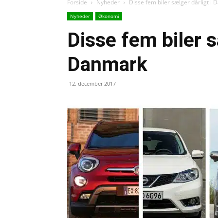
Forside
Nyheder
Disse fem biler sælger dårligt i
Nyheder
Økonomi
Disse fem biler s
Danmark
12. december 2017