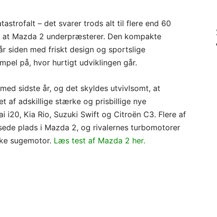
astrofalt – det svarer trods alt til flere end 60
e, at Mazda 2 underpræsterer. Den kompakte
år siden med friskt design og sportslige
pel på, hvor hurtigt udviklingen går.
ed sidste år, og det skyldes utvivlsomt, at
 af adskillige stærke og prisbillige nye
i i20, Kia Rio, Suzuki Swift og Citroën C3. Flere af
sede plads i Mazda 2, og rivalernes turbomotorer
ske sugemotor.
Læs test af Mazda 2 her.