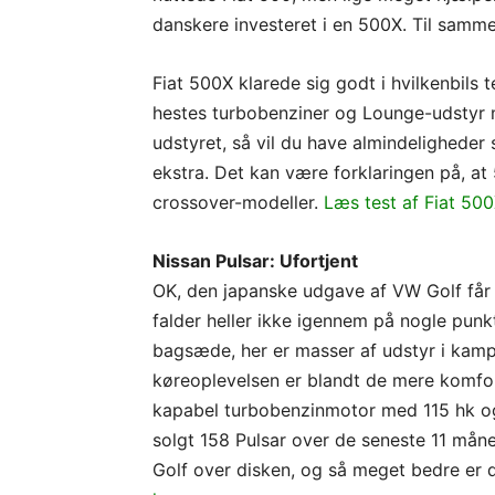
danskere investeret i en 500X. Til samm
Fiat 500X klarede sig godt i hvilkenbils
hestes turbobenziner og Lounge-udstyr m
udstyret, så vil du have almindelighede
ekstra. Det kan være forklaringen på, a
crossover-modeller.
Læs test af Fiat 500
Nissan Pulsar: Ufortjent
OK, den japanske udgave af VW Golf får i
falder heller ikke igennem på nogle punk
bagsæde, her er masser af udstyr i kam
køreoplevelsen er blandt de mere komfort
kapabel turbobenzinmotor med 115 hk og d
solgt 158 Pulsar over de seneste 11 mån
Golf over disken, og så meget bedre er d