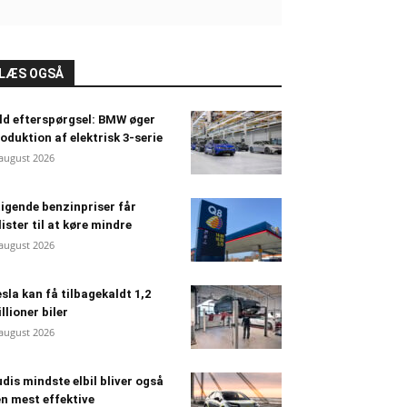
LÆS OGSÅ
ld efterspørgsel: BMW øger
oduktion af elektrisk 3-serie
 august 2026
igende benzinpriser får
lister til at køre mindre
 august 2026
sla kan få tilbagekaldt 1,2
llioner biler
 august 2026
dis mindste elbil bliver også
n mest effektive