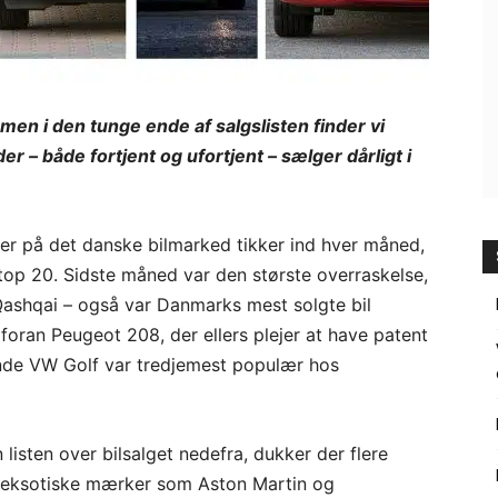
men i den tunge ende af salgslisten finder vi
der – både fortjent og ufortjent – sælger dårligt i
iler på det danske bilmarked tikker ind hver måned,
 top 20. Sidste måned var den største overraskelse,
ashqai – også var Danmarks mest solgte bil
oran Peugeot 208, der ellers plejer at have patent
ende VW Golf var tredjemest populær hos
isten over bilsalget nedefra, dukker der flere
at eksotiske mærker som Aston Martin og