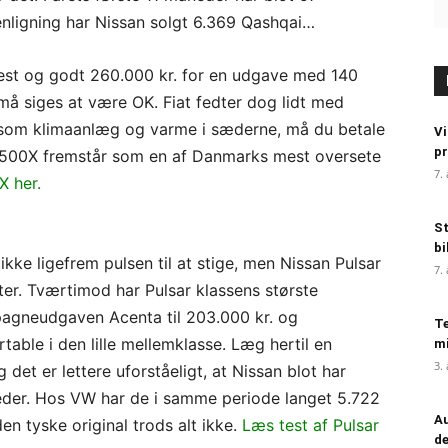
enligning har Nissan solgt 6.369 Qashqai…
 test og godt 260.000 kr. for en udgave med 140
å siges at være OK. Fiat fedter dog lidt med
r som klimaanlæg og varme i sæderne, må du betale
Vi
pr
t 500X fremstår som en af Danmarks mest oversete
7.
X her.
St
bi
kke ligefrem pulsen til at stige, men Nissan Pulsar
7.
ter. Tværtimod har Pulsar klassens største
pagneudgaven Acenta til 203.000 kr. og
Te
able i den lille mellemklasse. Læg hertil en
mi
3.
et er lettere uforståeligt, at Nissan blot har
eder. Hos VW har de i samme periode langet 5.722
Au
en tyske original trods alt ikke.
Læs test af Pulsar
de