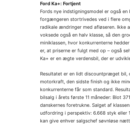
Ford Ka+: Fortjent
Fords nye indstigningsmodel er også en 
forgængeren stortrivedes ved i flere omg
radikale ændringer med afløseren. Ikke a
voksede også en halv klasse, så den gro
miniklassen, hvor konkurrenterne hedde
er, at priserne er fulgt med op – også se
Ka+ er en ægte verdensbil, der er udviklet 
Resultatet er en lidt discountpræget bil
motorkraft, den sidste finish og ikke mi
konkurrenterne får som standard. Resultat
bilsalg i årets første 11 måneder: Blot 37
danskernes foretrukne. Salget af klass
udfordring i perspektiv: 6.668 styk elle
kan give enhver salgschef søvnløse nætt