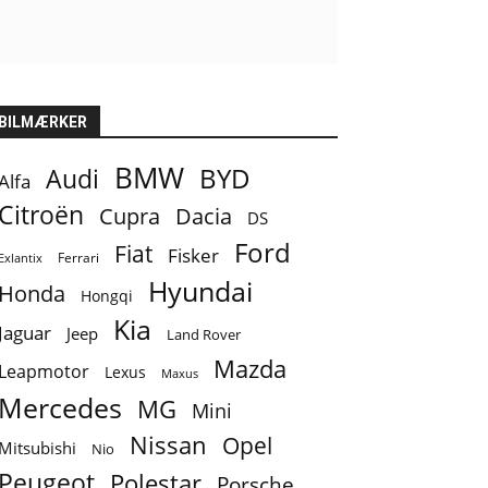
BILMÆRKER
BMW
BYD
Audi
Alfa
Citroën
Cupra
Dacia
DS
Ford
Fiat
Fisker
Ferrari
Exlantix
Hyundai
Honda
Hongqi
Kia
Jaguar
Jeep
Land Rover
Mazda
Leapmotor
Lexus
Maxus
Mercedes
MG
Mini
Nissan
Opel
Mitsubishi
Nio
Peugeot
Polestar
Porsche