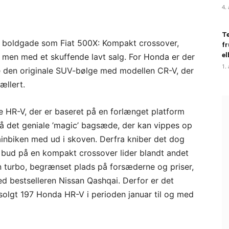
4.
Te
 boldgade som Fiat 500X: Kompakt crossover,
fr
el
 men med et skuffende lavt salg. For Honda er der
1.
be den originale SUV-bølge med modellen CR-V, der
ællert.
e HR-V, der er baseret på en forlænget platform
å det geniale ’magic’ bagsæde, der kan vippes op
inbiken med ud i skoven. Derfra kniber det dog
 bud på en kompakt crossover lider blandt andet
n turbo, begrænset plads på forsæderne og priser,
 bestselleren Nissan Qashqai. Derfor er det
 solgt 197 Honda HR-V i perioden januar til og med