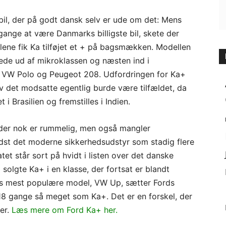
bil, der på godt dansk selv er ude om det: Mens
ange at være Danmarks billigste bil, skete der
lene fik Ka tilføjet et + på bagsmækken. Modellen
ede ud af mikroklassen og næsten ind i
r VW Polo og Peugeot 208. Udfordringen for Ka+
lv det modsatte egentlig burde være tilfældet, da
i Brasilien og fremstilles i Indien.
, der nok er rummelig, men også mangler
ndst det moderne sikkerhedsudstyr som stadig flere
et står sort på hvidt i listen over det danske
1 solgte Ka+ i en klasse, der fortsat er blandt
ens mest populære model, VW Up, sætter Fords
r 18 gange så meget som Ka+. Det er en forskel, der
er.
Læs mere om Ford Ka+ her.