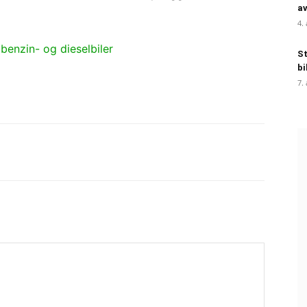
a
4.
 benzin- og dieselbiler
St
bi
7.