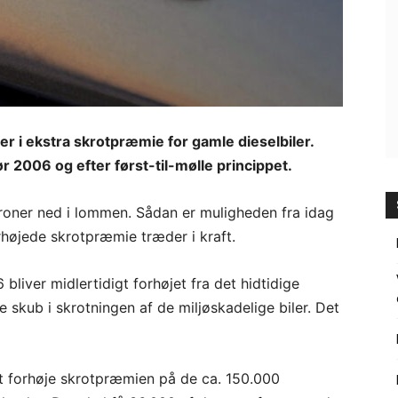
r i ekstra skrotpræmie for gamle dieselbiler.
før 2006 og efter først-til-mølle princippet.
kroner ned i lommen. Sådan er muligheden fra idag
orhøjede skrotpræmie træder i kraft.
bliver midlertidigt forhøjet fra det hidtidige
e skub i skrotningen af de miljøskadelige biler. Det
at forhøje skrotpræmien på de ca. 150.000