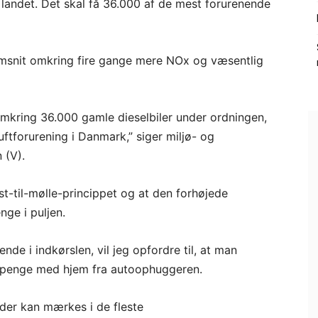
 i landet. Det skal få 36.000 af de mest forurenende
nemsnit omkring fire gange mere NOx og væsentlig
 omkring 36.000 gamle dieselbiler under ordningen,
luftforurening i Danmark,” siger miljø- og
 (V).
st-til-mølle-princippet og at den forhøjede
ge i puljen.
nde i indkørslen, vil jeg opfordre til, at man
ra penge med hjem fra autoophuggeren.
, der kan mærkes i de fleste