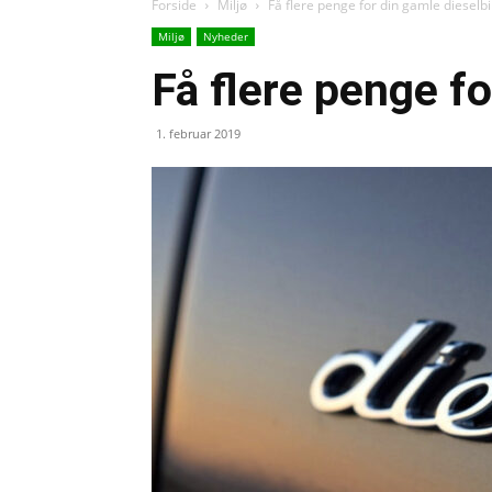
Forside
Miljø
Få flere penge for din gamle dieselbi
Miljø
Nyheder
Få flere penge fo
1. februar 2019