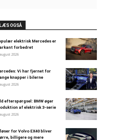
LÆS OGSÅ
pulær elektrisk Mercedes er
arkant forbedret
 august 2026
rcedes: Vi har fjernet for
nge knapper i bilerne
 august 2026
ld efterspørgsel: BMW øger
oduktion af elektrisk 3-serie
 august 2026
løser for Volvo EX40 bliver
ørre, billigere og mere