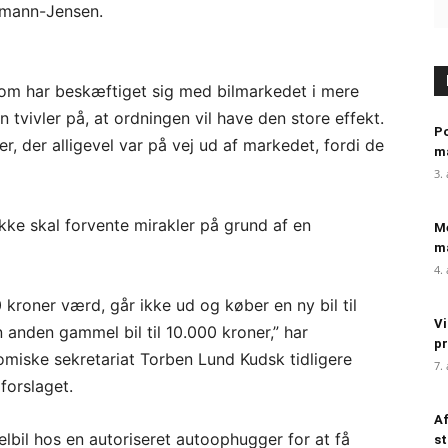
emann-Jensen.
 som har beskæftiget sig med bilmarkedet i mere
n tvivler på, at ordningen vil have den store effekt.
Po
er, der alligevel var på vej ud af markedet, fordi de
m
3.
kke skal forvente mirakler på grund af en
Me
ma
4.
00 kroner værd, går ikke ud og køber en ny bil til
Vi
anden gammel bil til 10.000 kroner,” har
pr
omiske sekretariat Torben Lund Kudsk tidligere
7.
forslaget.
Af
elbil hos en autoriseret autoophugger for at få
st