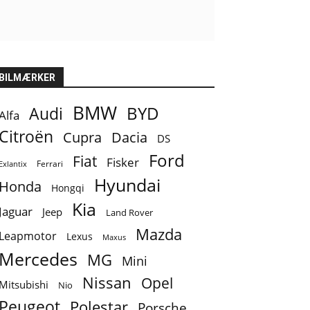
BILMÆRKER
BMW
BYD
Audi
Alfa
Citroën
Cupra
Dacia
DS
Ford
Fiat
Fisker
Ferrari
Exlantix
Hyundai
Honda
Hongqi
Kia
Jaguar
Jeep
Land Rover
Mazda
Leapmotor
Lexus
Maxus
Mercedes
MG
Mini
Nissan
Opel
Mitsubishi
Nio
Peugeot
Polestar
Porsche