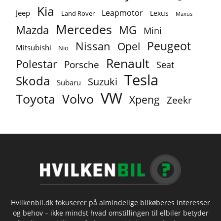
Kia
Leapmotor
Jeep
Lexus
Land Rover
Maxus
Mercedes
MG
Mazda
Mini
Peugeot
Nissan
Opel
Mitsubishi
Nio
Renault
Polestar
Porsche
Seat
Tesla
Skoda
Suzuki
Subaru
VW
Toyota
Volvo
Xpeng
Zeekr
Hvilkenbil.dk fokuserer på almindelige bilkøberes interesser
og behov – ikke mindst hvad omstillingen til elbiler betyder