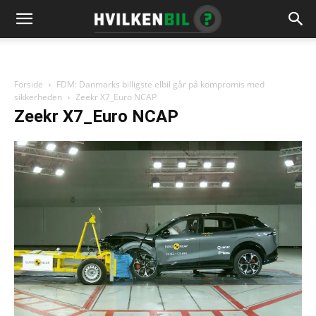
Forside
FDM: Danmarks billigste elbil går på kompromis med
sikkerheden
Zeekr X7_Euro NCAP
Zeekr X7_Euro NCAP