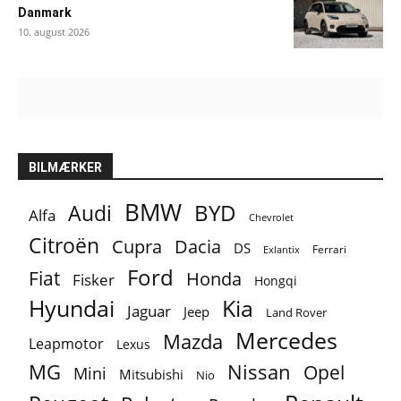
Danmark
10. august 2026
BILMÆRKER
BMW
BYD
Audi
Alfa
Chevrolet
Citroën
Cupra
Dacia
DS
Ferrari
Exlantix
Ford
Fiat
Honda
Fisker
Hongqi
Hyundai
Kia
Jaguar
Jeep
Land Rover
Mercedes
Mazda
Leapmotor
Lexus
MG
Nissan
Opel
Mini
Mitsubishi
Nio