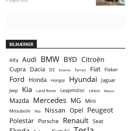
3. august 2026
BILMÆRKER
BMW
BYD
Audi
Citroën
Alfa
Fiat
Cupra
Dacia
Fisker
DS
Ferrari
Exlantix
Ford
Hyundai
Honda
Jaguar
Hongqi
Kia
Leapmotor
Jeep
Lexus
Land Rover
Maxus
Mercedes
MG
Mazda
Mini
Peugeot
Nissan
Opel
Mitsubishi
Nio
Renault
Polestar
Porsche
Seat
Tesla
Skoda