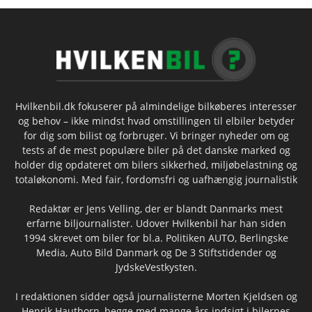
Hvilkenbil.dk fokuserer på almindelige bilkøberes interesser
og behov – ikke mindst hvad omstillingen til elbiler betyder
for dig som bilist og forbruger. Vi bringer nyheder om og
tests af de mest populære biler på det danske marked og
holder dig opdateret om bilers sikkerhed, miljøbelastning og
totaløkonomi. Med fair, fordomsfri og uafhængig journalistik
Redaktør er Jens Velling, der er blandt Danmarks mest
erfarne biljournalister. Udover Hvilkenbil har han siden
1994 skrevet om biler for bl.a. Politiken AUTO, Berlingske
Media, Auto Bild Danmark og De 3 Stiftstidender og
JydskeVestkysten.
I redaktionen sidder også journalisterne Morten Kjeldsen og
Henrik Hauthorn, begge med mange års indsigt i bilernes