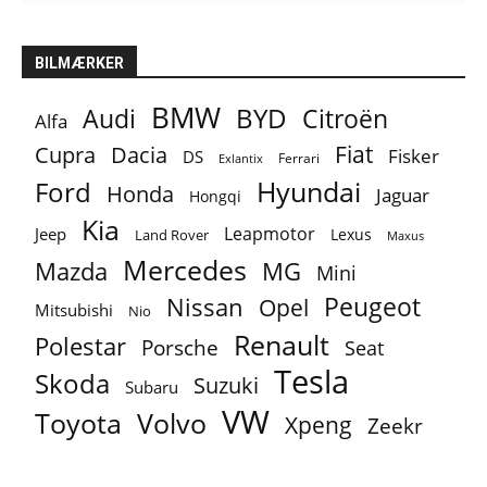
BILMÆRKER
BMW
BYD
Audi
Citroën
Alfa
Fiat
Cupra
Dacia
Fisker
DS
Ferrari
Exlantix
Ford
Hyundai
Honda
Jaguar
Hongqi
Kia
Leapmotor
Jeep
Lexus
Land Rover
Maxus
Mercedes
MG
Mazda
Mini
Peugeot
Nissan
Opel
Mitsubishi
Nio
Renault
Polestar
Porsche
Seat
Tesla
Skoda
Suzuki
Subaru
VW
Toyota
Volvo
Xpeng
Zeekr