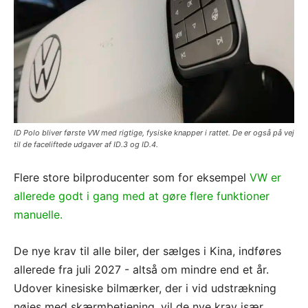
ID Polo bliver første VW med rigtige, fysiske knapper i rattet. De er også på vej
til de faceliftede udgaver af ID.3 og ID.4.
Flere store bilproducenter som for eksempel
VW er
allerede godt i gang med at gøre flere funktioner
manuelle.
De nye krav til alle biler, der sælges i Kina, indføres
allerede fra juli 2027 - altså om mindre end et år.
Udover kinesiske bilmærker, der i vid udstrækning
nøjes med skærmbetjening, vil de nye krav især