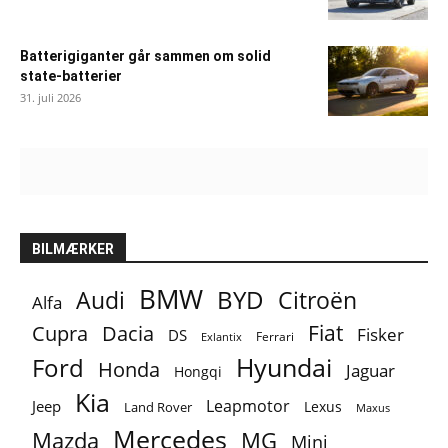
Batterigiganter går sammen om solid
state-batterier
31. juli 2026
BILMÆRKER
BMW
BYD
Audi
Citroën
Alfa
Fiat
Cupra
Dacia
Fisker
DS
Ferrari
Exlantix
Ford
Hyundai
Honda
Jaguar
Hongqi
Kia
Leapmotor
Jeep
Lexus
Land Rover
Maxus
Mercedes
MG
Mazda
Mini