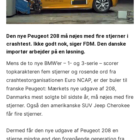
Den nye Peugeot 208 må nøjes med fire stjerner i
crashtest. Ikke godt nok, siger FDM. Den danske
importør arbejder på en løsning.
Mens de to nye BMW’er – 1- og 3-serie – scorer
topkarakteren fem stjerner og rosende ord fra
crashtestorganisationen Euro NCAP, er der buler til
franske Peugeot: Mærkets nye udgave af 208,
Danmarks mest solgte bil sidste år, må nøjes med fire
stjerner. Også den amerikanske SUV Jeep Cherokee
får fire stjerner.
Dermed får den nye udgave af Peugeot 208 en
stjerne mindre end den foregående generation fra