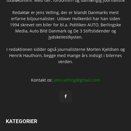
totaløkonomi. Med fair, fordomsfri og uafhængig journalistik
Redaktør er Jens Velling, der er blandt Danmarks mest
erfarne biljournalister. Udover Hvilkenbil har han siden
1994 skrevet om biler for bl.a. Politiken AUTO, Berlingske
Media, Auto Bild Danmark og De 3 Stiftstidender og
JydskeVestkysten.
I redaktionen sidder også journalisterne Morten Kjeldsen og
Henrik Hauthorn, begge med mange års indsigt i bilernes
verden.
Kontakt os:
jens.velling@gmail.com
KATEGORIER