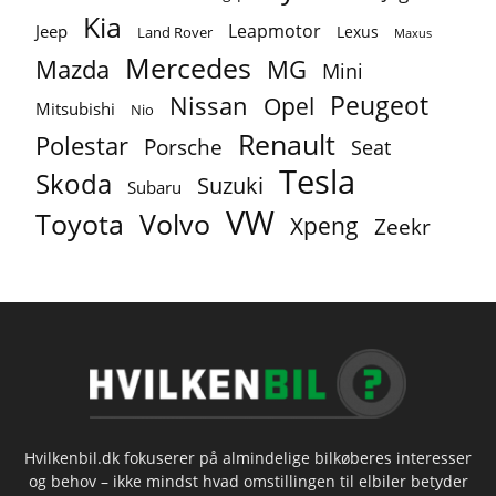
Kia
Leapmotor
Jeep
Lexus
Land Rover
Maxus
Mercedes
MG
Mazda
Mini
Peugeot
Nissan
Opel
Mitsubishi
Nio
Renault
Polestar
Porsche
Seat
Tesla
Skoda
Suzuki
Subaru
VW
Toyota
Volvo
Xpeng
Zeekr
Hvilkenbil.dk fokuserer på almindelige bilkøberes interesser
og behov – ikke mindst hvad omstillingen til elbiler betyder