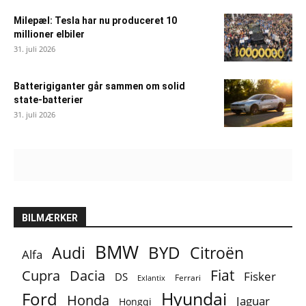
Milepæl: Tesla har nu produceret 10
millioner elbiler
31. juli 2026
Batterigiganter går sammen om solid
state-batterier
31. juli 2026
BILMÆRKER
BMW
BYD
Audi
Citroën
Alfa
Fiat
Cupra
Dacia
Fisker
DS
Ferrari
Exlantix
Ford
Hyundai
Honda
Jaguar
Hongqi