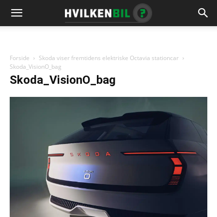
Forside
Skoda viser fremtidens elektriske Octavia stationcar
Skoda_VisionO_bag
Skoda_VisionO_bag