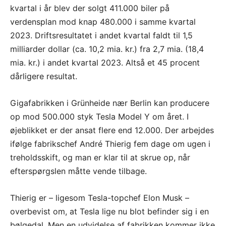
kvartal i år blev der solgt 411.000 biler på
verdensplan mod knap 480.000 i samme kvartal
2023. Driftsresultatet i andet kvartal faldt til 1,5
milliarder dollar (ca. 10,2 mia. kr.) fra 2,7 mia. (18,4
mia. kr.) i andet kvartal 2023. Altså et 45 procent
dårligere resultat.
Gigafabrikken i Grünheide nær Berlin kan producere
op mod 500.000 styk Tesla Model Y om året. I
øjeblikket er der ansat flere end 12.000. Der arbejdes
ifølge fabrikschef André Thierig fem dage om ugen i
treholdsskift, og man er klar til at skrue op, når
efterspørgslen måtte vende tilbage.
Thierig er – ligesom Tesla-topchef Elon Musk –
overbevist om, at Tesla lige nu blot befinder sig i en
bølgedal. Men en udvidelse af fabrikken kommer ikke