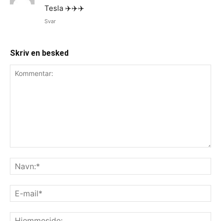
Tesla ✈️✈️✈️
Svar
Skriv en besked