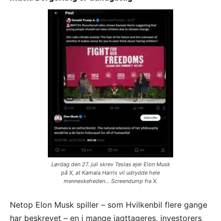
Lørdag den 27. juli skrev Teslas ejer Elon Musk
på X, at Kamala Harris vil udrydde hele
menneskeheden... Screendump fra X.
Netop Elon Musk spiller – som Hvilkenbil flere gange
har beskrevet – en i mange iagttageres, investorers