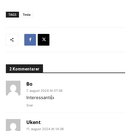
TAGS
Tesla
2 Kommentarer
Bo
7. august 2024 At 07:36
Interessant👍
Svar
Ukent
11. august 2024 At 14:38