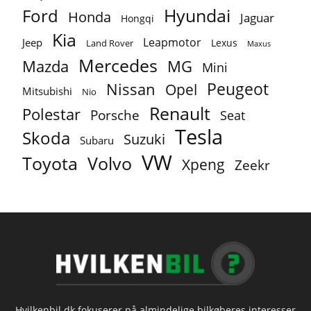
Ford
Hyundai
Honda
Jaguar
Hongqi
Kia
Leapmotor
Jeep
Lexus
Land Rover
Maxus
Mercedes
MG
Mazda
Mini
Peugeot
Nissan
Opel
Mitsubishi
Nio
Renault
Polestar
Porsche
Seat
Tesla
Skoda
Suzuki
Subaru
VW
Toyota
Volvo
Xpeng
Zeekr
Hvilkenbil.dk fokuserer på almindelige bilkøberes interesser