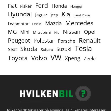
Ford
Fiat
Honda
Fisker
Hongqi
Hyundai
Kia
Jaguar
Jeep
Land Rover
Mercedes
Mazda
Leapmotor
Lexus
MG
Nissan
Opel
Mini
Mitsubishi
Nio
Renault
Peugeot
Polestar
Porsche
Tesla
Skoda
Suzuki
Seat
Subaru
VW
Toyota
Volvo
Xpeng
Zeekr
Hvilkenbil.dk fokuserer på almindelige bilkøberes interesser