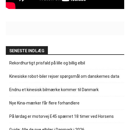
SENESTE INDLÆG
Rekordhurtigt prisfald på lille og billig elbil
Kinesiske robot-biler rejser spørgsmål om danskernes data
Endnu et kinesisk bilmærke kommer til Danmark
Nye Kina-mærker får flere forhandlere
På lørdag er motorvej E45 spærret 18 timer ved Horsens
Guide: Alle de nye elbiler i Danmark i 2026