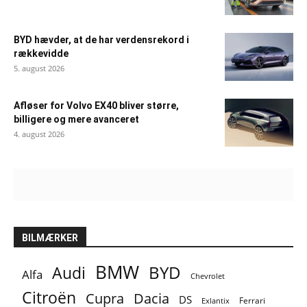
BYD hævder, at de har verdensrekord i
rækkevidde
5. august 2026
Afløser for Volvo EX40 bliver større,
billigere og mere avanceret
4. august 2026
BILMÆRKER
BMW
BYD
Audi
Alfa
Chevrolet
Citroën
Cupra
Dacia
DS
Ferrari
Exlantix