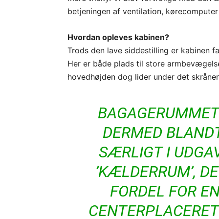
betjeningen af ventilation, kørecomputer o
Hvordan opleves kabinen?
Trods den lave siddestilling er kabinen 
Her er både plads til store armbevægel
hovedhøjden dog lider under det skråne
BAGAGERUMMET 
DERMED BLANDT
SÆRLIGT I UDGA
’KÆLDERRUM’, DE
FORDEL FOR E
CENTERPLACERET