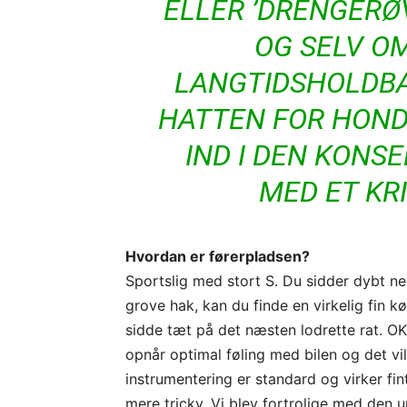
ELLER ’DRENGERØV
OG SELV OM
LANGTIDSHOLDBA
HATTEN FOR HONDA
IND I DEN KONS
MED ET KRI
Hvordan er førerpladsen?
Sportslig med stort S. Du sidder dybt ne
grove hak, kan du finde en virkelig fin k
sidde tæt på det næsten lodrette rat. OK,
opnår optimal føling med bilen og det vil
instrumentering er standard og virker f
mere tricky. Vi blev fortrolige med den 