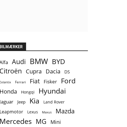
BILMÆRKER
BMW
BYD
Audi
Alfa
Citroën
Cupra
Dacia
DS
Ford
Fiat
Fisker
Ferrari
Exlantix
Hyundai
Honda
Hongqi
Kia
Jaguar
Jeep
Land Rover
Mazda
Leapmotor
Lexus
Maxus
Mercedes
MG
Mini