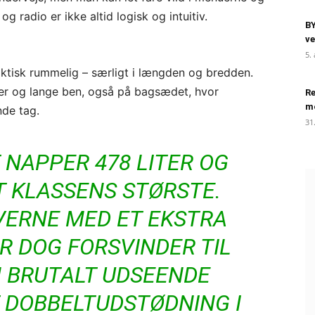
g radio er ikke altid logisk og intuitiv.
BY
ve
5.
faktisk rummelig – særligt i længden og bredden.
ser og lange ben, også på bagsædet, hvor
Re
m
nde tag.
31
NAPPER 478 LITER OG
 KLASSENS STØRSTE.
VERNE MED ET EKSTRA
R DOG FORSVINDER TIL
N BRUTALT UDSEENDE
 DOBBELTUDSTØDNING I