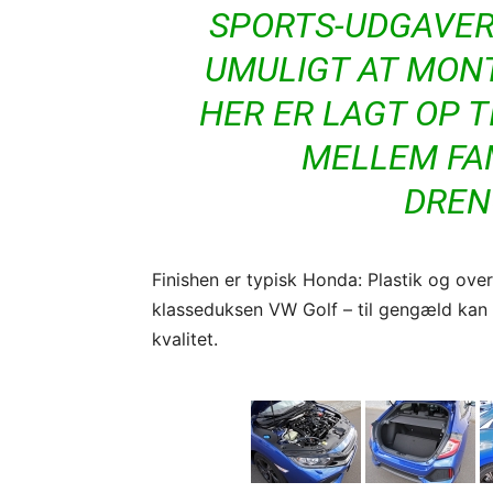
SPORTS-UDGAVER
UMULIGT AT MO
HER ER LAGT OP T
MELLEM FA
DREN
Finishen er typisk Honda: Plastik og overf
klasseduksen VW Golf – til gengæld kan 
kvalitet.