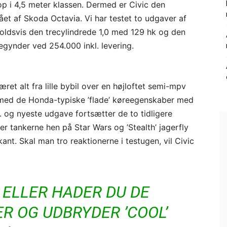
p i 4,5 meter klassen. Dermed er Civic den
ået af Skoda Octavia. Vi har testet to udgaver af
oldsvis den trecylindrede 1,0 med 129 hk og den
egynder ved 254.000 inkl. levering.
æret alt fra lille bybil over en højloftet semi-mpv
r med de Honda-typiske ’flade’ køreegenskaber med
 og nyeste udgave fortsætter de to tidligere
r tankerne hen på Star Wars og ’Stealth’ jagerfly
ant. Skal man tro reaktionerne i testugen, vil Civic
 ELLER HADER DU DE
R OG UDBRYDER ’COOL’