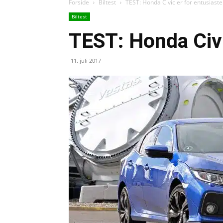
Forside
Biltest
TEST: Honda Civic er for entusiaste
Biltest
TEST: Honda Civi
11. juli 2017