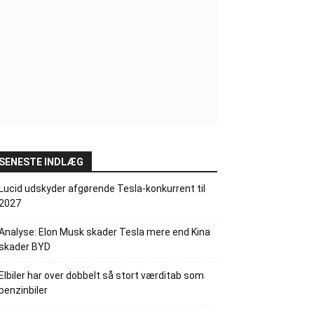
SENESTE INDLÆG
Lucid udskyder afgørende Tesla-konkurrent til
2027
Analyse: Elon Musk skader Tesla mere end Kina
skader BYD
Elbiler har over dobbelt så stort værditab som
benzinbiler