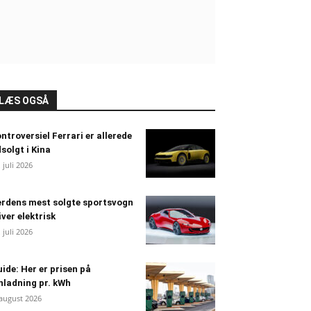
LÆS OGSÅ
ntroversiel Ferrari er allerede
solgt i Kina
. juli 2026
rdens mest solgte sportsvogn
iver elektrisk
. juli 2026
ide: Her er prisen på
nladning pr. kWh
 august 2026