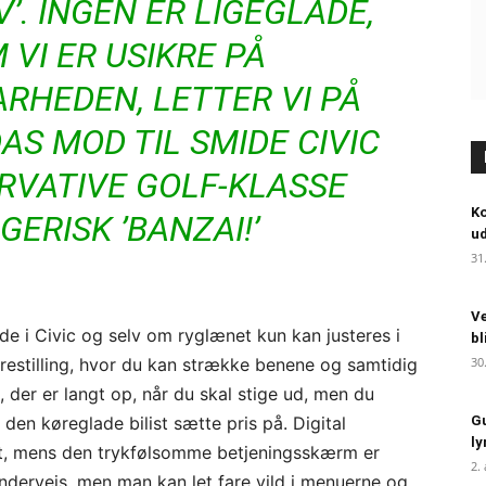
’. INGEN ER LIGEGLADE,
 VI ER USIKRE PÅ
RHEDEN, LETTER VI PÅ
S MOD TIL SMIDE CIVIC
ERVATIVE GOLF-KLASSE
Ko
GERISK ’BANZAI!’
ud
31
Ve
de i Civic og selv om ryglænet kun kan justeres i
bl
ørestilling, hvor du kan strække benene og samtidig
30
 der er langt op, når du skal stige ud, men du
 den køreglade bilist sætte pris på. Digital
Gu
ly
int, mens den trykfølsomme betjeningsskærm er
2.
undervejs, men man kan let fare vild i menuerne og