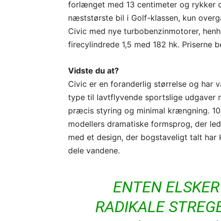
forlænget med 13 centimeter og rykker o
næststørste bil i Golf-klassen, kun overg
Civic med nye turbobenzinmotorer, henh
firecylindrede 1,5 med 182 hk. Priserne b
Vidste du at?
Civic er en foranderlig størrelse og har v
type til lavtflyvende sportslige udgave
præcis styring og minimal krængning. 10.
modellers dramatiske formsprog, der lede
med et design, der bogstaveligt talt har k
dele vandene.
ENTEN ELSKER
RADIKALE STREGE