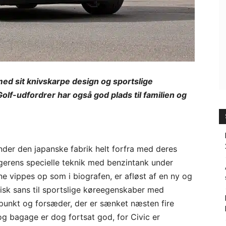
med sit knivskarpe design og sportslige
f-udfordrer har også god plads til familien og
der den japanske fabrik helt forfra med deres
ngerens specielle teknik med benzintank under
 vippes op som i biografen, er afløst af en ny og
ktisk sans til sportslige køreegenskaber med
punkt og forsæder, der er sænket næsten fire
og bagage er dog fortsat god, for Civic er