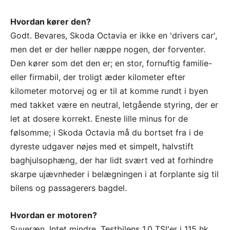
Hvordan kører den?
Godt. Bevares, Skoda Octavia er ikke en 'drivers car',
men det er der heller næppe nogen, der forventer.
Den kører som det den er; en stor, fornuftig familie-
eller firmabil, der troligt æder kilometer efter
kilometer motorvej og er til at komme rundt i byen
med takket være en neutral, letgående styring, der er
let at dosere korrekt. Eneste lille minus for de
følsomme; i Skoda Octavia må du bortset fra i de
dyreste udgaver nøjes med et simpelt, halvstift
baghjulsophæng, der har lidt svært ved at forhindre
skarpe ujævnheder i belægningen i at forplante sig til
bilens og passagerers bagdel.
Hvordan er motoren?
Suveræn. Intet mindre. Testbilens 1,0 TSI'er i 115 hk