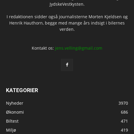
JydskeVestkysten.
I redaktionen sidder også journalisterne Morten Kjeldsen og
Henrik Hauthorn, begge med mange års indsigt i bilernes
verden.
Kontakt os:
jens.velling@gmail.com
KATEGORIER
Nyheder
3970
Økonomi
686
Biltest
471
Miljø
419