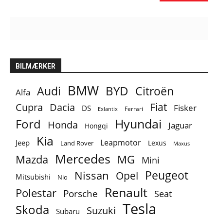
BILMÆRKER
BMW
BYD
Audi
Citroën
Alfa
Fiat
Cupra
Dacia
Fisker
DS
Ferrari
Exlantix
Ford
Hyundai
Honda
Jaguar
Hongqi
Kia
Leapmotor
Jeep
Lexus
Land Rover
Maxus
Mercedes
MG
Mazda
Mini
Peugeot
Nissan
Opel
Mitsubishi
Nio
Renault
Polestar
Porsche
Seat
Tesla
Skoda
Suzuki
Subaru