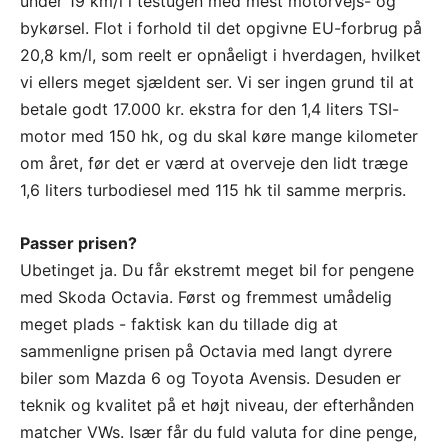
under 19 km/l i testugen med mest motorvejs- og
bykørsel. Flot i forhold til det opgivne EU-forbrug på
20,8 km/l, som reelt er opnåeligt i hverdagen, hvilket
vi ellers meget sjældent ser. Vi ser ingen grund til at
betale godt 17.000 kr. ekstra for den 1,4 liters TSI-
motor med 150 hk, og du skal køre mange kilometer
om året, før det er værd at overveje den lidt træge
1,6 liters turbodiesel med 115 hk til samme merpris.
Passer prisen?
Ubetinget ja. Du får ekstremt meget bil for pengene
med Skoda Octavia. Først og fremmest umådelig
meget plads - faktisk kan du tillade dig at
sammenligne prisen på Octavia med langt dyrere
biler som Mazda 6 og Toyota Avensis. Desuden er
teknik og kvalitet på et højt niveau, der efterhånden
matcher VWs. Især får du fuld valuta for dine penge,