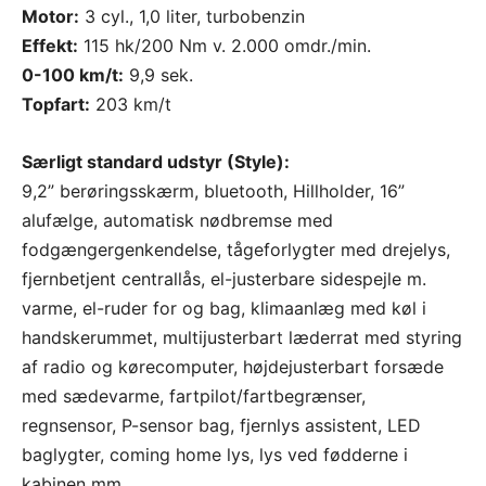
Motor:
3 cyl., 1,0 liter, turbobenzin
Effekt:
115 hk/200 Nm v. 2.000 omdr./min.
0-100 km/t:
9,9 sek.
Topfart:
203 km/t
Særligt standard udstyr (Style):
9,2” berøringsskærm, bluetooth, Hillholder, 16”
alufælge, automatisk nødbremse med
fodgængergenkendelse, tågeforlygter med drejelys,
fjernbetjent centrallås, el-justerbare sidespejle m.
varme, el-ruder for og bag, klimaanlæg med køl i
handskerummet, multijusterbart læderrat med styring
af radio og kørecomputer, højdejusterbart forsæde
med sædevarme, fartpilot/fartbegrænser,
regnsensor, P-sensor bag, fjernlys assistent, LED
baglygter, coming home lys, lys ved fødderne i
kabinen mm.