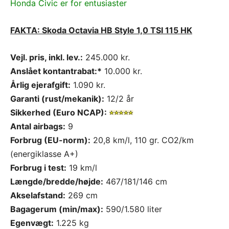
Honda Civic er for entusiaster
FAKTA: Skoda Octavia HB Style 1,0 TSI 115 HK
Vejl. pris, inkl. lev.:
245.000 kr.
Anslået kontantrabat:*
10.000 kr.
Årlig ejerafgift:
1.090 kr.
Garanti (rust/mekanik):
12/2 år
Sikkerhed (Euro NCAP):
Antal airbags:
9
Forbrug (EU-norm):
20,8 km/l, 110 gr. CO2/km
(energiklasse A+)
Forbrug i test:
19 km/l
Længde/bredde/højde:
467/181/146 cm
Akselafstand:
269 cm
Bagagerum (min/max):
590/1.580 liter
Egenvægt:
1.225 kg