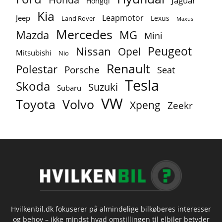
Jaguar
Hongqi
Kia
Leapmotor
Jeep
Lexus
Land Rover
Maxus
Mercedes
MG
Mazda
Mini
Peugeot
Nissan
Opel
Mitsubishi
Nio
Renault
Polestar
Porsche
Seat
Tesla
Skoda
Suzuki
Subaru
VW
Toyota
Volvo
Xpeng
Zeekr
Hvilkenbil.dk fokuserer på almindelige bilkøberes interesser
og behov – ikke mindst hvad omstillingen til elbiler betyder