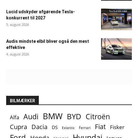
Lucid udskyder afgørende Tesla-
konkurrent til 2027
5. august 2026
Audis mindste elbil bliver også den mest
effektive
4. august 2026
BILMÆRKER
BMW
BYD
Audi
Citroën
Alfa
Fiat
Cupra
Dacia
Fisker
DS
Ferrari
Exlantix
Ford
Hyundai
Honda