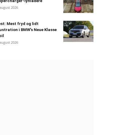
percharger-lynladere
 august 2026
st: Mest fryd og lidt
ustration i BMW’s Neue Klasse
bil
 august 2026