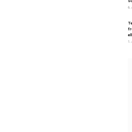
Su
6.
Te
fr
el
1.