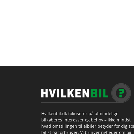
Hvilkenbil.dk fokuserer på almindelige
bilkøberes interesser og behov – ikke mindst
hvad omstillingen til elbiler betyder for dig s
bilist og forbruger. Vi bringer nyheder om og