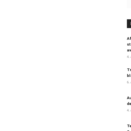
Af
st
a
4.
Tr
bl
6.
Au
de
4.
Te