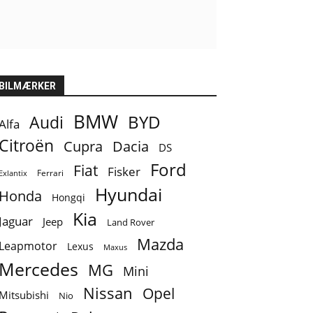
BILMÆRKER
BMW
BYD
Audi
Alfa
Citroën
Cupra
Dacia
DS
Ford
Fiat
Fisker
Ferrari
Exlantix
Hyundai
Honda
Hongqi
Kia
Jaguar
Jeep
Land Rover
Mazda
Leapmotor
Lexus
Maxus
Mercedes
MG
Mini
Nissan
Opel
Mitsubishi
Nio