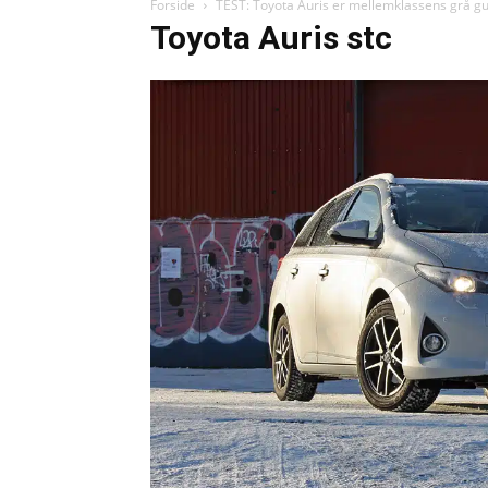
Forside
TEST: Toyota Auris er mellemklassens grå gu
Toyota Auris stc