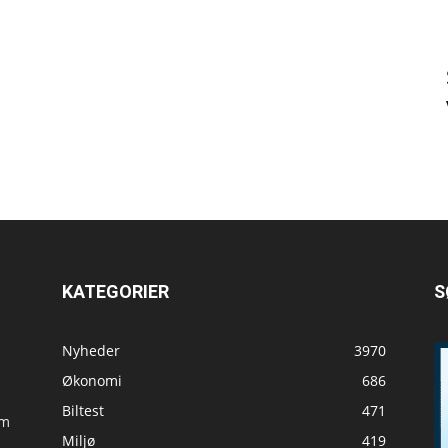
KATEGORIER
S
Nyheder
3970
Økonomi
686
Biltest
471
om
Miljø
419