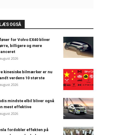
LÆS OGSÅ
løser for Volvo EX40 bliver
ørre, billigere og mere
vanceret
 august 2026
e kinesiske bilmærker er nu
andt verdens 10 største
 august 2026
dis mindste elbil bliver også
n mest effektive
 august 2026
sla fordobler effekten på