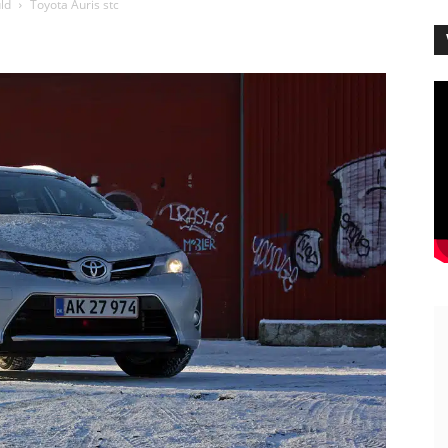
ld
Toyota Auris stc