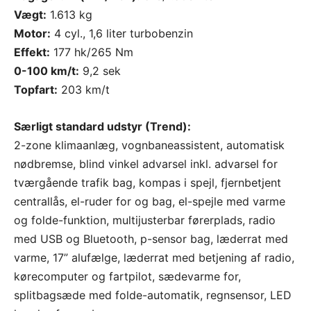
Vægt:
1.613 kg
Motor:
4 cyl., 1,6 liter turbobenzin
Effekt:
177 hk/265 Nm
0-100 km/t:
9,2 sek
Topfart:
203 km/t
Særligt standard udstyr (Trend):
2-zone klimaanlæg, vognbaneassistent, automatisk
nødbremse, blind vinkel advarsel inkl. advarsel for
tværgående trafik bag, kompas i spejl, fjernbetjent
centrallås, el-ruder for og bag, el-spejle med varme
og folde-funktion, multijusterbar førerplads, radio
med USB og Bluetooth, p-sensor bag, læderrat med
varme, 17” alufælge, læderrat med betjening af radio,
kørecomputer og fartpilot, sædevarme for,
splitbagsæde med folde-automatik, regnsensor, LED