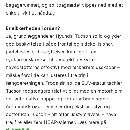
bagagerummet, og splitbagsædet vippes ned med et
enkelt ryk i et håndtag.
Er sikkerheden i orden?
Ja, grundlæggende er Hyundai Tucson solid og yder
god beskyttelse i både frontal og sidekollisioner. I
pæletesten er beskyttelsen kun lige til en
sydkoreansk ris-øl, til gengæld beskytter
hovedstøtterne effektivt mod piskesmældsskader –
måske fordi de kan justeres i tre trin i
længderetningen. Trods sin solide SUV-statur tackler
Tucson fodgængere relativt blidt med en motorhjelm,
der automatisk popper op for at afbøde stødet.
Automatisk nødbremse er dog ekstraudstyr, og
derfor kan Tucson – alt efter udstyrsniveau - have
tre, fire eller fem NCAP-stjerner. Læs mere på
sikkerbil.dk.