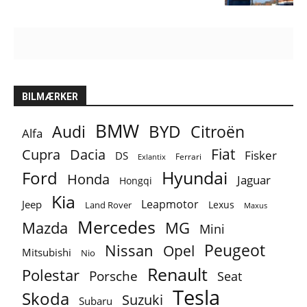
BILMÆRKER
BMW
BYD
Audi
Citroën
Alfa
Fiat
Cupra
Dacia
Fisker
DS
Ferrari
Exlantix
Ford
Hyundai
Honda
Jaguar
Hongqi
Kia
Leapmotor
Jeep
Lexus
Land Rover
Maxus
Mercedes
MG
Mazda
Mini
Peugeot
Nissan
Opel
Mitsubishi
Nio
Renault
Polestar
Porsche
Seat
Tesla
Skoda
Suzuki
Subaru