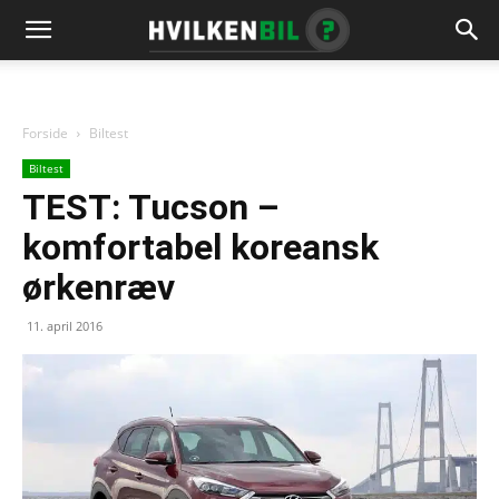
Forside
Biltest
Biltest
TEST: Tucson –
komfortabel koreansk
ørkenræv
11. april 2016