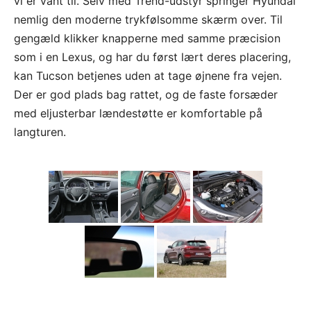
vi er vant til. Selv med Trend-udstyr springer Hyundai
nemlig den moderne trykfølsomme skærm over. Til
gengæld klikker knapperne med samme præcision
som i en Lexus, og har du først lært deres placering,
kan Tucson betjenes uden at tage øjnene fra vejen.
Der er god plads bag rattet, og de faste forsæder
med eljusterbar lændestøtte er komfortable på
langturen.