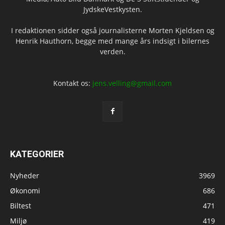
JydskeVestkysten.
I redaktionen sidder også journalisterne Morten Kjeldsen og
Henrik Hauthorn, begge med mange års indsigt i bilernes
verden.
Kontakt os:
jens.velling@gmail.com
KATEGORIER
Nyheder
3969
Økonomi
686
Biltest
471
Miljø
419