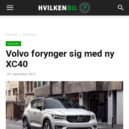
Forside
Nyheder
Nyheder
Volvo forynger sig med ny
XC40
24. september 2017