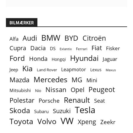
BILMÆRKER
BMW
BYD
Audi
Citroën
Alfa
Fiat
Cupra
Dacia
Fisker
DS
Ferrari
Exlantix
Ford
Hyundai
Honda
Jaguar
Hongqi
Kia
Leapmotor
Jeep
Lexus
Land Rover
Maxus
Mercedes
MG
Mazda
Mini
Peugeot
Nissan
Opel
Mitsubishi
Nio
Renault
Polestar
Porsche
Seat
Tesla
Skoda
Suzuki
Subaru
VW
Toyota
Volvo
Xpeng
Zeekr