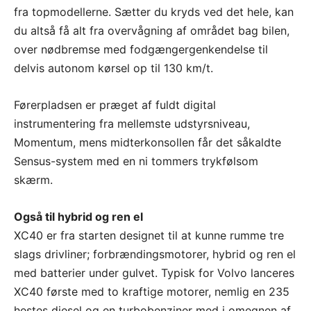
fra topmodellerne. Sætter du kryds ved det hele, kan
du altså få alt fra overvågning af området bag bilen,
over nødbremse med fodgængergenkendelse til
delvis autonom kørsel op til 130 km/t.
Førerpladsen er præget af fuldt digital
instrumentering fra mellemste udstyrsniveau,
Momentum, mens midterkonsollen får det såkaldte
Sensus-system med en ni tommers trykfølsom
skærm.
Også til hybrid og ren el
XC40 er fra starten designet til at kunne rumme tre
slags drivliner; forbrændingsmotorer, hybrid og ren el
med batterier under gulvet. Typisk for Volvo lanceres
XC40 første med to kraftige motorer, nemlig en 235
hestes diesel og en turbobenziner med i omegnen af