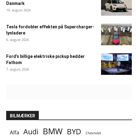
Danmark
10. august 2026
Tesla fordobler effekten på Supercharger-
lynladere
6. august 2026
Ford’s billige elektriske pickup hedder
Fathom
7. august 2026
BILMÆRKER
BMW
BYD
Audi
Alfa
Chevrolet