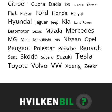
Citroën
Cupra
Dacia
DS
Ferrari
Exlantix
Ford
Fiat
Honda
Fisker
Hongqi
Hyundai
Kia
Jaguar
Jeep
Land Rover
Mercedes
Mazda
Leapmotor
Lexus
MG
Nissan
Opel
Mini
Mitsubishi
Nio
Renault
Peugeot
Polestar
Porsche
Tesla
Skoda
Suzuki
Seat
Subaru
VW
Toyota
Volvo
Xpeng
Zeekr